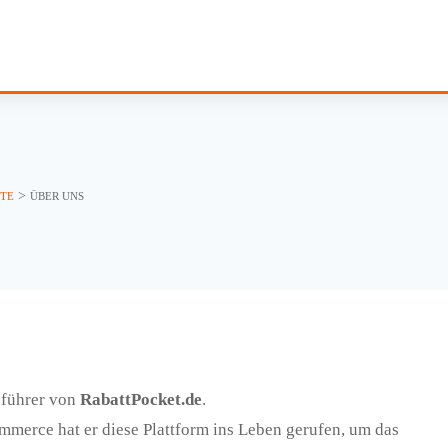
>
OTE
ÜBER UNS
sführer von
RabattPocket.de
.
merce hat er diese Plattform ins Leben gerufen, um das