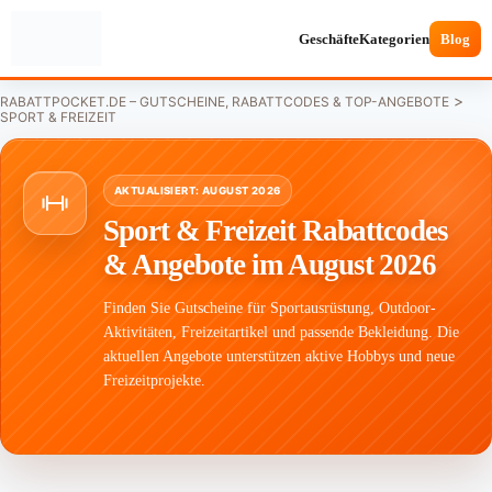
Geschäfte
Kategorien
Blog
>
RABATTPOCKET.DE – GUTSCHEINE, RABATTCODES & TOP-ANGEBOTE
SPORT & FREIZEIT
AKTUALISIERT: AUGUST 2026
Sport & Freizeit Rabattcodes
& Angebote im August 2026
Finden Sie Gutscheine für Sportausrüstung, Outdoor-
Aktivitäten, Freizeitartikel und passende Bekleidung. Die
aktuellen Angebote unterstützen aktive Hobbys und neue
Freizeitprojekte.