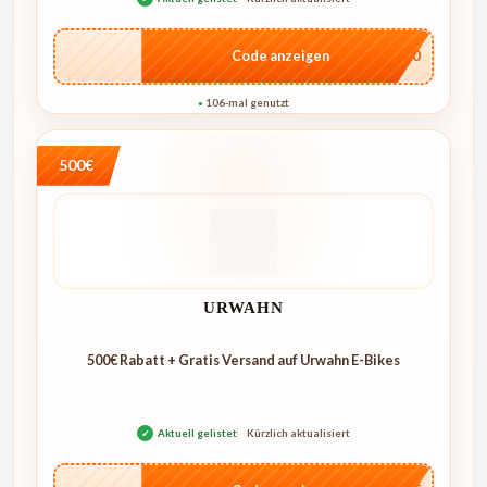
…L100
Code anzeigen
106-mal genutzt
●
500€
URWAHN
500€ Rabatt + Gratis Versand auf Urwahn E-Bikes
✓
Aktuell gelistet
Kürzlich aktualisiert