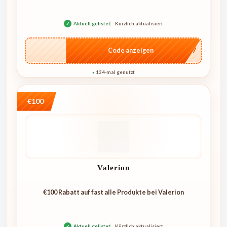
✓
Aktuell gelistet
Kürzlich aktualisiert
…E07
Code anzeigen
134-mal genutzt
●
€100
Valerion
€100 Rabatt auf fast alle Produkte bei Valerion
✓
Aktuell gelistet
Kürzlich aktualisiert