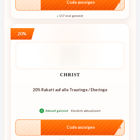
…CRET
Code anzeigen
117-mal genutzt
●
20%
CHRIST
20% Rabatt auf alle Trauringe / Eheringe
✓
Aktuell gelistet
Kürzlich aktualisiert
…IT26
Code anzeigen