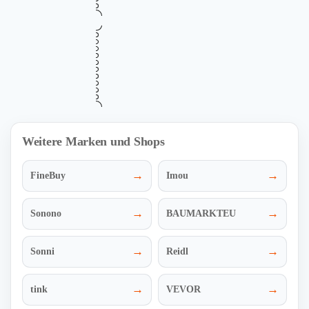
Mehr Informationen
ZUM DEAL
i
•••
Verifiziert
Kostenloser Versand in Deutschland auf
Versand
alle Bestellungen sichern
Gültig bis
Zuletzt geprüft
Verwendet
August 14, 2026
vor 9 Std.
14 Mal
KOSTENLOSER
Mehr Informationen
ZUM DEAL
i
Weitere Marken und Shops
→
→
FineBuy
Imou
→
→
Sonono
BAUMARKTEU
→
→
Sonni
Reidl
→
→
tink
VEVOR