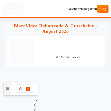
Geschäfte
Kategorien
Blog
BlazeVideo Rabattcode & Gutscheine -
August 2026
∅ 5.9 (106 Reviews)
All
5
★
Verifiziert
TOP GUTSCHEINCODE
7% Rabatt auf alle Bestellungen bei