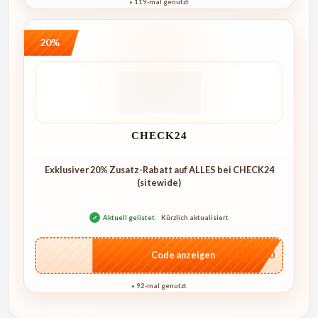
119-mal genutzt
●
20%
CHECK24
Exklusiver 20% Zusatz-Rabatt auf ALLES bei CHECK24
(sitewide)
✓
Aktuell gelistet
Kürzlich aktualisiert
…ME20
Code anzeigen
92-mal genutzt
●