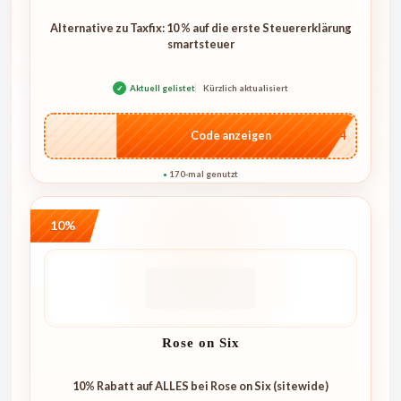
Alternative zu Taxfix: 10 % auf die erste Steuererklärung
smartsteuer
✓
Aktuell gelistet
Kürzlich aktualisiert
…1744
Code anzeigen
170-mal genutzt
●
10%
Rose on Six
10% Rabatt auf ALLES bei Rose on Six (sitewide)