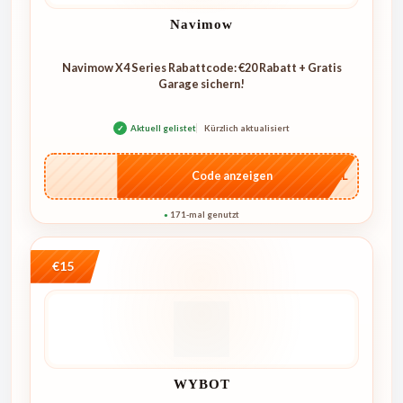
Navimow
Navimow X4 Series Rabattcode: €20 Rabatt + Gratis
Garage sichern!
✓
Aktuell gelistet
Kürzlich aktualisiert
…4KL
Code anzeigen
171-mal genutzt
●
€15
WYBOT