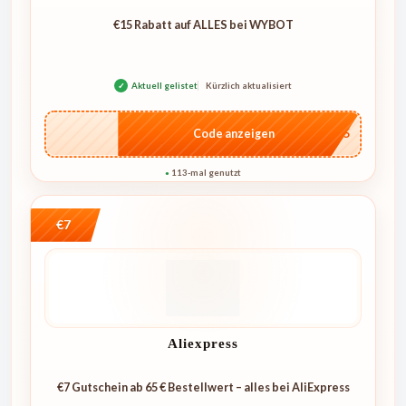
€15 Rabatt auf ALLES bei WYBOT
✓
Aktuell gelistet
Kürzlich aktualisiert
…go15
Code anzeigen
113-mal genutzt
●
€7
Aliexpress
€7 Gutschein ab 65 € Bestellwert – alles bei AliExpress