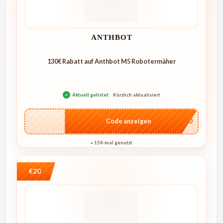
ANTHBOT
130€ Rabatt auf Anthbot M5 Robotermäher
✓
Aktuell gelistet
Kürzlich aktualisiert
…E250
Code anzeigen
158-mal genutzt
●
€20