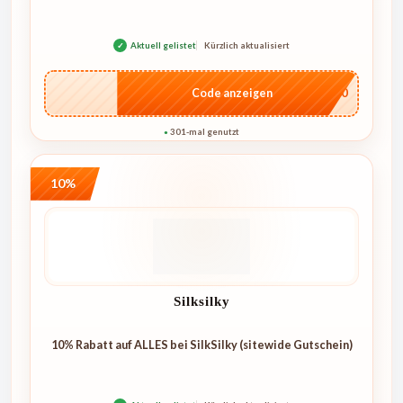
✓
Aktuell gelistet
Kürzlich aktualisiert
…4U10
Code anzeigen
301-mal genutzt
●
10%
Silksilky
10% Rabatt auf ALLES bei SilkSilky (sitewide Gutschein)