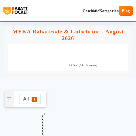
Geschäfte
Kategorien
Blog
MYKA Rabattcode & Gutscheine - August
2026
∅ 5.2 (84 Reviews)
All
8
•••
Verifiziert
25% Rabatt zum Valentinstag auf
SALE
personalisierten Schmuck
Gültig bis
Zuletzt geprüft
Verwendet
August 17, 2026
vor 20 Std.
84 Mal