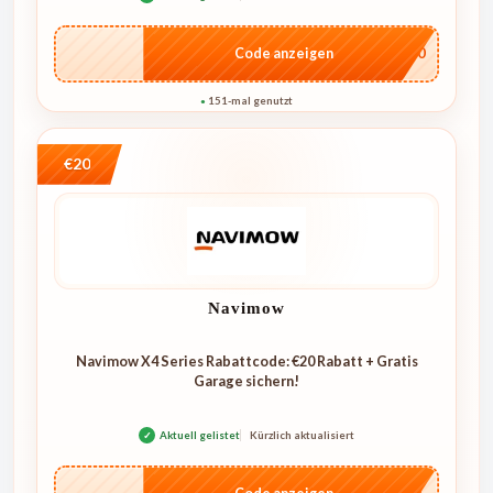
…E250
Code anzeigen
151-mal genutzt
●
€20
Navimow
Navimow X4 Series Rabattcode: €20 Rabatt + Gratis
Garage sichern!
✓
Aktuell gelistet
Kürzlich aktualisiert