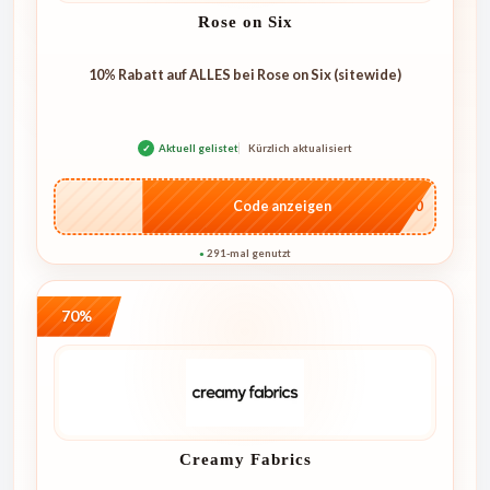
Rose on Six
10% Rabatt auf ALLES bei Rose on Six (sitewide)
✓
Aktuell gelistet
Kürzlich aktualisiert
…4U10
Code anzeigen
291-mal genutzt
●
70%
Creamy Fabrics