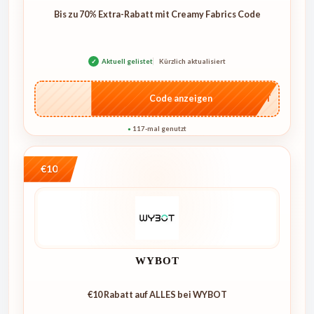
Bis zu 70% Extra-Rabatt mit Creamy Fabrics Code
✓
Aktuell gelistet
Kürzlich aktualisiert
…CRET
Code anzeigen
117-mal genutzt
●
€10
WYBOT
€10 Rabatt auf ALLES bei WYBOT