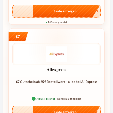
…NT10
Code anzeigen
146-mal genutzt
●
€7
Aliexpress
€7 Gutschein ab 65 € Bestellwert – alles bei AliExpress
✓
Aktuell gelistet
Kürzlich aktualisiert
…E07
Code anzeigen