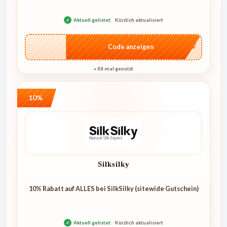
✓
Aktuell gelistet
Kürzlich aktualisiert
…AFF
Code anzeigen
88-mal genutzt
●
10%
Silksilky
10% Rabatt auf ALLES bei SilkSilky (sitewide Gutschein)
✓
Aktuell gelistet
Kürzlich aktualisiert