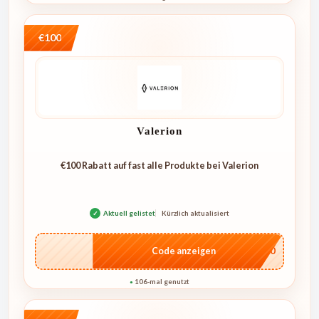
€100
Valerion
€100 Rabatt auf fast alle Produkte bei Valerion
✓
Aktuell gelistet
Kürzlich aktualisiert
…L100
Code anzeigen
106-mal genutzt
●