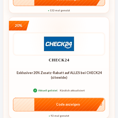
132-mal genutzt
●
20%
CHECK24
Exklusiver 20% Zusatz-Rabatt auf ALLES bei CHECK24
(sitewide)
✓
Aktuell gelistet
Kürzlich aktualisiert
…ME20
Code anzeigen
92-mal genutzt
●