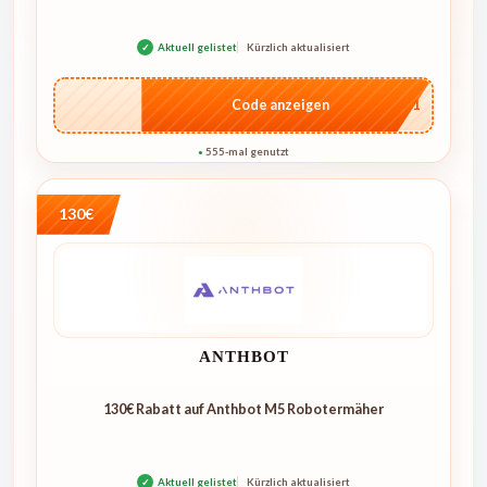
✓
Aktuell gelistet
Kürzlich aktualisiert
…mv1
Code anzeigen
555-mal genutzt
●
130€
ANTHBOT
130€ Rabatt auf Anthbot M5 Robotermäher
✓
Aktuell gelistet
Kürzlich aktualisiert