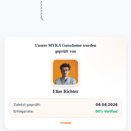
SALE
Jetzt dein Schmuckstück sichern!
Gültig bis
Zuletzt geprüft
Verwendet
August 12, 2026
vor 6 Std.
48 Mal
RABATT
Mehr Informationen
ZUM DEAL
i
Unsere MYKA Gutscheine wurden
geprüft von
Elias Richter
Zuletzt geprüft:
06.08.2026
Erfolgsrate:
98% Verified