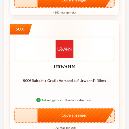
…4KL
Code anzeigen
162-mal genutzt
●
500€
URWAHN
500€ Rabatt + Gratis Versand auf Urwahn E-Bikes
✓
Aktuell gelistet
Kürzlich aktualisiert
…CASE
Code anzeigen
72-mal genutzt
●