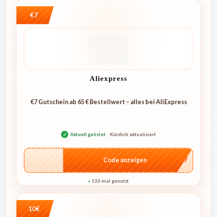
€7
Aliexpress
€7 Gutschein ab 65 € Bestellwert – alles bei AliExpress
✓
Aktuell gelistet
Kürzlich aktualisiert
…E07
Code anzeigen
132-mal genutzt
●
10€