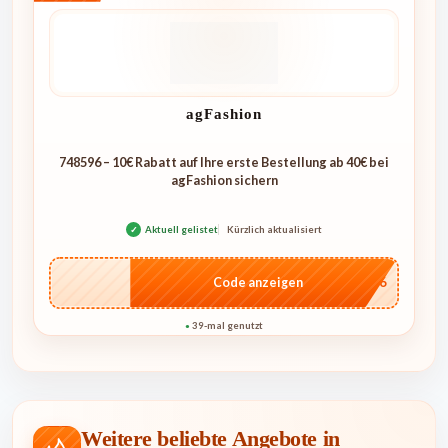
agFashion
748596 – 10€ Rabatt auf Ihre erste Bestellung ab 40€ bei
agFashion sichern
✓
Aktuell gelistet
Kürzlich aktualisiert
…596
Code anzeigen
39-mal genutzt
●
Weitere beliebte Angebote in