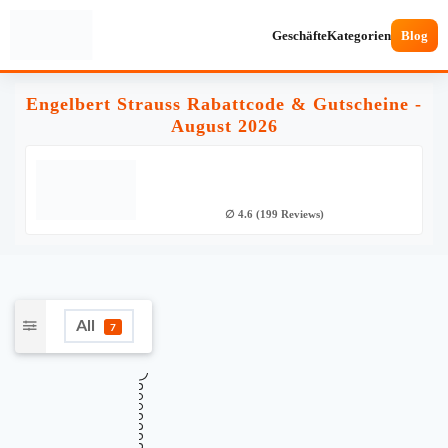
Geschäfte
Kategorien
Blog
Engelbert Strauss Rabattcode & Gutscheine -
August 2026
∅ 4.6 (199 Reviews)
All
7
★
Verifiziert
TOP ANGEBOT
Bis zu 50% Rabatt auf ausgewählte
50%
Werkzeuge im Sale
Gültig bis
Zuletzt geprüft
Verwendet
August 18, 2026
vor 12 Std.
5 Mal