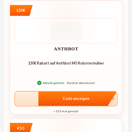
130€
ANTHBOT
130€ Rabatt auf Anthbot M5 Robotermäher
✓
Aktuell gelistet
Kürzlich aktualisiert
…E250
Code anzeigen
153-mal genutzt
●
€10