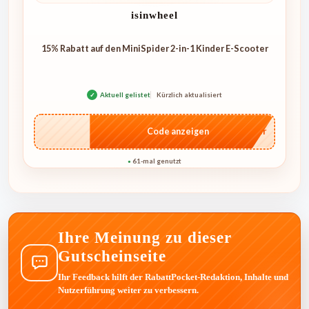
isinwheel
15% Rabatt auf den MiniSpider 2-in-1 Kinder E-Scooter
✓
Aktuell gelistet
Kürzlich aktualisiert
…ider
Code anzeigen
61-mal genutzt
●
Ihre Meinung zu dieser
Gutscheinseite
Ihr Feedback hilft der RabattPocket-Redaktion, Inhalte und
Nutzerführung weiter zu verbessern.