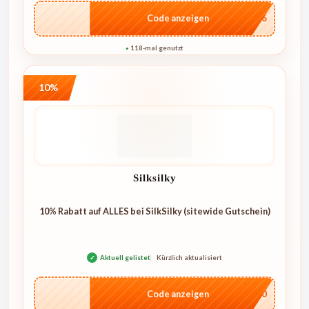
…IT26
Code anzeigen
118-mal genutzt
●
10%
Silksilky
10% Rabatt auf ALLES bei SilkSilky (sitewide Gutschein)
✓
Aktuell gelistet
Kürzlich aktualisiert
…NT10
Code anzeigen