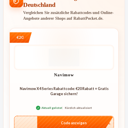
Deutschland
Vergleichen Sie zusätzliche Rabattcodes und Online-
Angebote anderer Shops auf RabattPocket.de.
€20
Navimow
Navimow X4 Series Rabattcode: €20 Rabatt + Gratis
Garage sichern!
✓
Aktuell gelistet
Kürzlich aktualisiert
…4KL
Code anzeigen