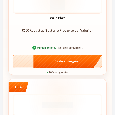
Valerion
€100 Rabatt auf fast alle Produkte bei Valerion
✓
Aktuell gelistet
Kürzlich aktualisiert
…L100
Code anzeigen
106-mal genutzt
●
15%