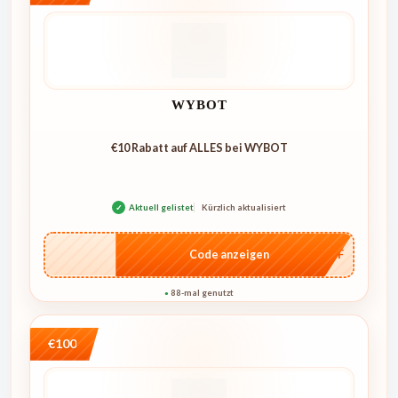
WYBOT
€10 Rabatt auf ALLES bei WYBOT
✓
Aktuell gelistet
Kürzlich aktualisiert
…AFF
Code anzeigen
88-mal genutzt
●
€100