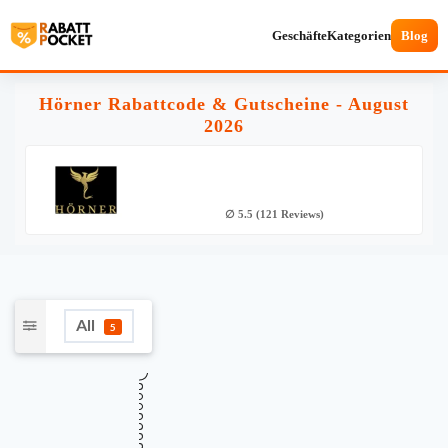
Geschäfte
Kategorien
Blog
Hörner Rabattcode & Gutscheine - August
2026
∅ 5.5 (121 Reviews)
All
5
★
Verifiziert
TOP GUTSCHEINCODE
10% Rabatt auf ALLES im Shop bei
10%
Hörner
Gültig bis
Zuletzt geprüft
Verwendet
August 16, 2026
vor 8 Std.
28 Mal