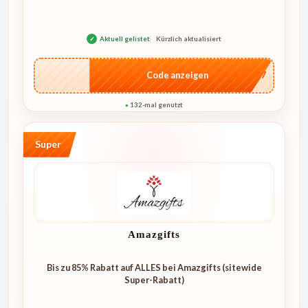
✓
Aktuell gelistet
Kürzlich aktualisiert
…E07
Code anzeigen
132-mal genutzt
●
Super
Amazgifts
Bis zu 85% Rabatt auf ALLES bei Amazgifts (sitewide
Super-Rabatt)