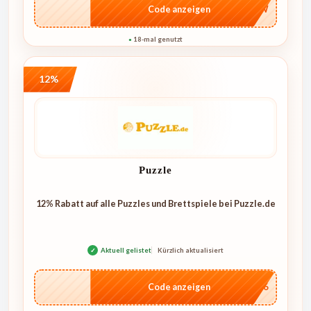
…6AW
Code anzeigen
18-mal genutzt
●
12%
Puzzle
12% Rabatt auf alle Puzzles und Brettspiele bei Puzzle.de
✓
Aktuell gelistet
Kürzlich aktualisiert
…1226
Code anzeigen