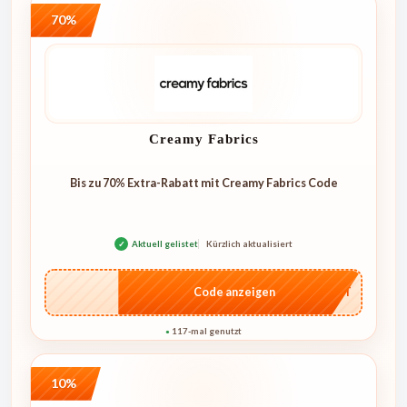
70%
Creamy Fabrics
Bis zu 70% Extra-Rabatt mit Creamy Fabrics Code
✓
Aktuell gelistet
Kürzlich aktualisiert
…CRET
Code anzeigen
117-mal genutzt
●
10%