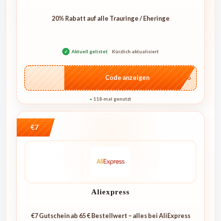
20% Rabatt auf alle Trauringe / Eheringe
✓
Aktuell gelistet
Kürzlich aktualisiert
…IT26
Code anzeigen
118-mal genutzt
●
€7
Aliexpress
€7 Gutschein ab 65 € Bestellwert – alles bei AliExpress