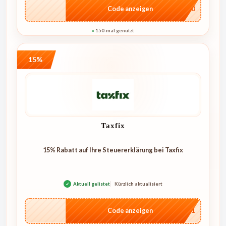
…E250
Code anzeigen
150-mal genutzt
●
15%
Taxfix
15% Rabatt auf Ihre Steuererklärung bei Taxfix
✓
Aktuell gelistet
Kürzlich aktualisiert
…mv1
Code anzeigen