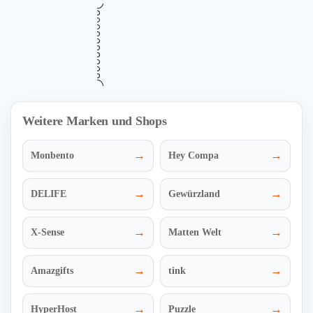
•••
Verifiziert
5% Newsletter-Rabatt bei Hörner –
5%
exklusiv für Abonnenten
Gültig bis
Zuletzt geprüft
Verwendet
August 16, 2026
vor 20 Std.
43 Mal
NEWSLETTER
Mehr Informationen
ZUM DEAL
i
Weitere Marken und Shops
→
→
Monbento
Hey Compa
→
→
DELIFE
Gewürzland
→
→
X-Sense
Matten Welt
→
→
Amazgifts
tink
→
→
HyperHost
Puzzle