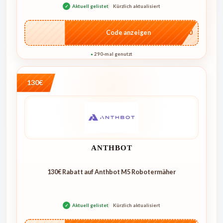
✓
Aktuell gelistet
Kürzlich aktualisiert
…4U10
Code anzeigen
290-mal genutzt
●
130€
ANTHBOT
130€ Rabatt auf Anthbot M5 Robotermäher
✓
Aktuell gelistet
Kürzlich aktualisiert