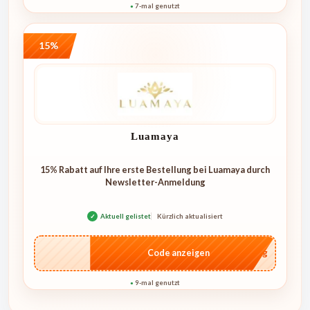
7-mal genutzt
●
15%
Luamaya
15% Rabatt auf Ihre erste Bestellung bei Luamaya durch
Newsletter-Anmeldung
✓
Aktuell gelistet
Kürzlich aktualisiert
…dung
Code anzeigen
9-mal genutzt
●