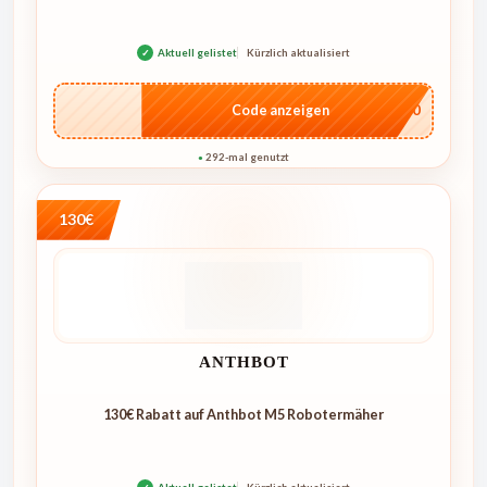
✓
Aktuell gelistet
Kürzlich aktualisiert
…4U10
Code anzeigen
292-mal genutzt
●
130€
ANTHBOT
130€ Rabatt auf Anthbot M5 Robotermäher