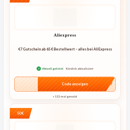
Aliexpress
€7 Gutschein ab 65 € Bestellwert – alles bei AliExpress
✓
Aktuell gelistet
Kürzlich aktualisiert
…E07
Code anzeigen
132-mal genutzt
●
50€