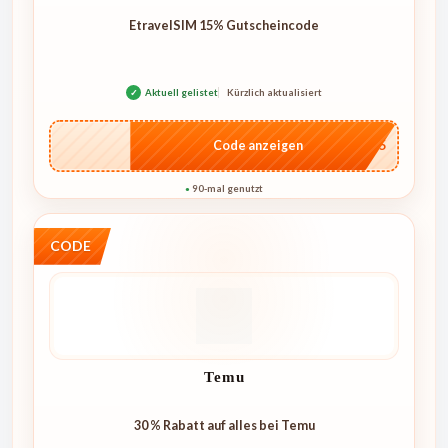
EtravelSIM 15% Gutscheincode
✓
Aktuell gelistet
Kürzlich aktualisiert
…S15
Code anzeigen
90-mal genutzt
●
CODE
Temu
30 % Rabatt auf alles bei Temu