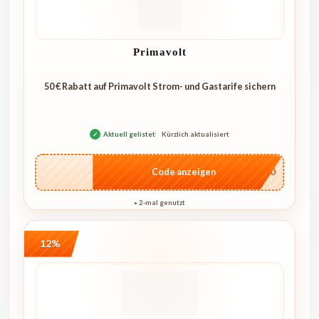
Primavolt
50 € Rabatt auf Primavolt Strom- und Gastarife sichern
✓
Aktuell gelistet
Kürzlich aktualisiert
…T50
Code anzeigen
2-mal genutzt
●
12%