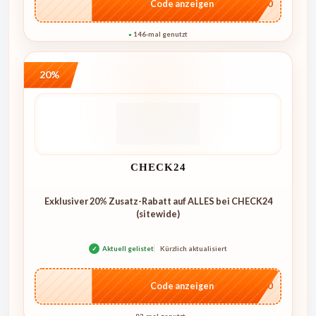
…NT10
Code anzeigen
146-mal genutzt
●
20%
CHECK24
Exklusiver 20% Zusatz-Rabatt auf ALLES bei CHECK24
(sitewide)
✓
Aktuell gelistet
Kürzlich aktualisiert
…ME20
Code anzeigen