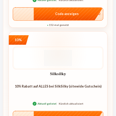
✓
Aktuell gelistet
Kürzlich aktualisiert
…E250
Code anzeigen
152-mal genutzt
●
10%
Silksilky
10% Rabatt auf ALLES bei SilkSilky (sitewide Gutschein)
✓
Aktuell gelistet
Kürzlich aktualisiert