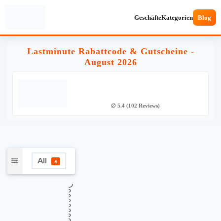
Geschäfte
Kategorien
Blog
Lastminute Rabattcode & Gutscheine -
August 2026
∅ 5.4 (102 Reviews)
All
6
★
Verifiziert
TOP GUTSCHEINCODE
200 € Rabatt auf Flug + Hotel ab 2.500 €
200€
sichern
Gültig bis
Zuletzt geprüft
Verwendet
August 17, 2026
vor 12 Std.
2 Mal