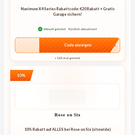
Navimow X4 Series Rabattcode: €20 Rabatt + Gratis
Garage sichern!
✓
Aktuell gelistet
Kürzlich aktualisiert
…4KL
Code anzeigen
163-mal genutzt
●
10%
Rose on Six
10% Rabatt auf ALLES bei Rose on Six (sitewide)