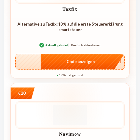
Taxfix
Alternative zu Taxfix: 10 % auf die erste Steuererklärung
smartsteuer
✓
Aktuell gelistet
Kürzlich aktualisiert
…1744
Code anzeigen
170-mal genutzt
●
€20
Navimow