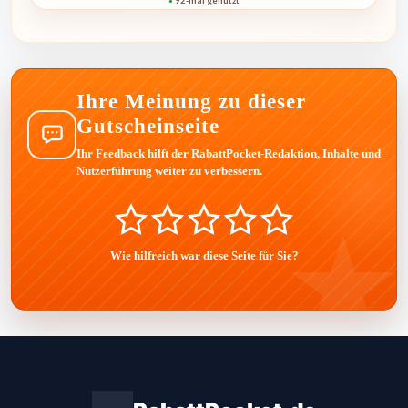
92-mal genutzt
●
Ihre Meinung zu dieser
Gutscheinseite
Ihr Feedback hilft der RabattPocket-Redaktion, Inhalte und
Nutzerführung weiter zu verbessern.
Wie hilfreich war diese Seite für Sie?