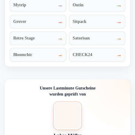
→
→
Mytrip
Outin
→
→
Grover
Sitpack
→
→
Retro Stage
Satorisan
→
→
Bloomchic
CHECK24
Unsere Lastminute Gutscheine
wurden geprüft von