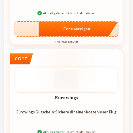
✓
Aktuell gelistet
Kürzlich aktualisiert
…5101
Code anzeigen
45-mal genutzt
●
CODE
Eurowings
Eurowings Gutschein: Sichere dir einen kostenlosen Flug
✓
Aktuell gelistet
Kürzlich aktualisiert