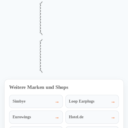
•••
Verifiziert
6% Rabatt auf Flug und Hotel Angebote
6%
sichern
Gültig bis
Zuletzt geprüft
Verwendet
August 12, 2026
vor 14 Std.
20 Mal
RABATTCODE
Mehr Informationen
DEAFFDP6
CODE ANZEIGEN
i
•••
Verifiziert
Bis zu 10% Rabatt auf aktuelle Last
10%
Minute Reiseangebote sichern
Gültig bis
Zuletzt geprüft
Verwendet
August 10, 2026
vor 9 Std.
31 Mal
RABATT
Mehr Informationen
ZUM DEAL
i
Weitere Marken und Shops
→
→
Simbye
Loop Earplugs
→
→
Eurowings
Hotel.de