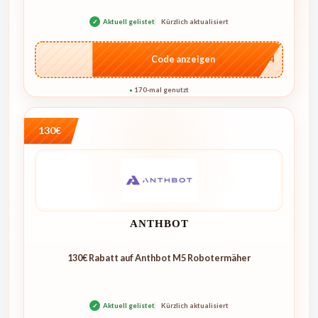
✓
Aktuell gelistet
Kürzlich aktualisiert
…1744
Code anzeigen
170-mal genutzt
●
130€
ANTHBOT
130€ Rabatt auf Anthbot M5 Robotermäher
✓
Aktuell gelistet
Kürzlich aktualisiert