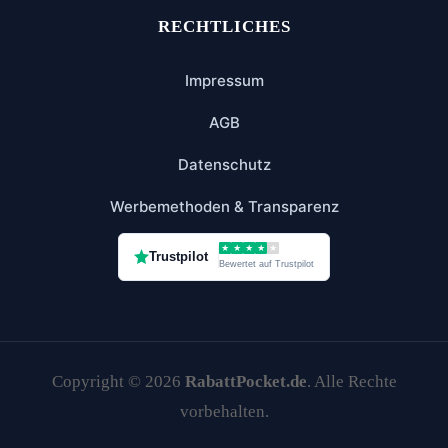
RECHTLICHES
Impressum
AGB
Datenschutz
Werbemethoden & Transparenz
★
★
★
★
★
Trustpilot
Bewertet auf Trustpilot
Copyright © 2026
RabattPocket.de
. Alle Rechte
vorbehalten.