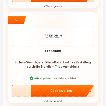
71-mal genutzt
●
5€
Trendhim
Sichern Sie sich jetzt 5 Euro Rabatt auf Ihre Bestellung
durch die Trendhim Tribe Anmeldung
✓
Aktuell gelistet
Kürzlich aktualisiert
…dung
Code anzeigen
16-mal genutzt
●