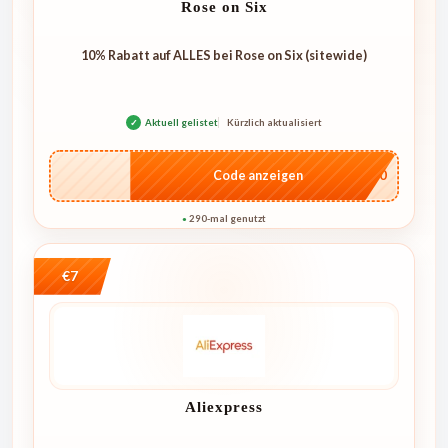
Rose on Six
10% Rabatt auf ALLES bei Rose on Six (sitewide)
✓
Aktuell gelistet
Kürzlich aktualisiert
…4U10
Code anzeigen
290-mal genutzt
●
€7
Aliexpress