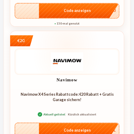
…E250
Code anzeigen
150-mal genutzt
●
€20
Navimow
Navimow X4 Series Rabattcode: €20 Rabatt + Gratis
Garage sichern!
✓
Aktuell gelistet
Kürzlich aktualisiert
…4KL
Code anzeigen