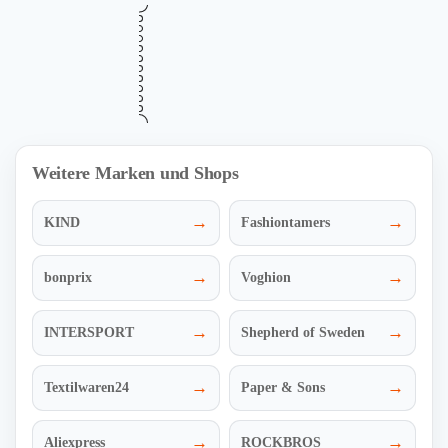
•••
Verifiziert
MODIVO Vorteile – Exklusive Rabatte
Exklusive
und Belohnungen für registrierte
Kunden
Gültig bis
Zuletzt geprüft
Verwendet
August 11, 2026
vor 10 Std.
134 Mal
RABATTE
Mehr Informationen
ZUM DEAL
i
Weitere Marken und Shops
→
→
KIND
Fashiontamers
→
→
bonprix
Voghion
→
→
INTERSPORT
Shepherd of Sweden
→
→
Textilwaren24
Paper & Sons
→
→
Aliexpress
ROCKBROS