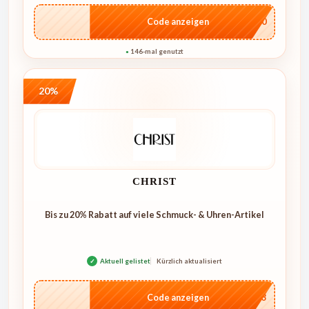
…NT10
Code anzeigen
146-mal genutzt
●
20%
CHRIST
Bis zu 20% Rabatt auf viele Schmuck- & Uhren-Artikel
✓
Aktuell gelistet
Kürzlich aktualisiert
…L03
Code anzeigen