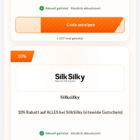
✓
Aktuell gelistet
Kürzlich aktualisiert
…CRET
Code anzeigen
117-mal genutzt
●
10%
Silksilky
10% Rabatt auf ALLES bei SilkSilky (sitewide Gutschein)
✓
Aktuell gelistet
Kürzlich aktualisiert