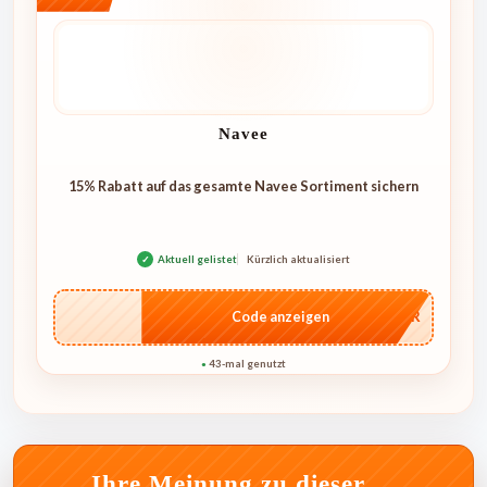
Navee
15% Rabatt auf das gesamte Navee Sortiment sichern
✓
Aktuell gelistet
Kürzlich aktualisiert
…MMER
Code anzeigen
43-mal genutzt
●
Ihre Meinung zu dieser