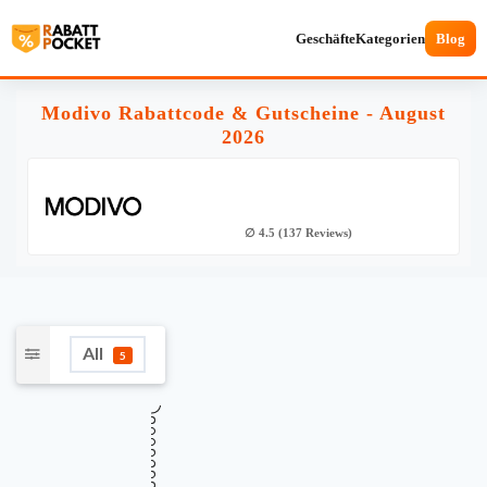
Geschäfte
Kategorien
Blog
Modivo Rabattcode & Gutscheine - August
2026
∅ 4.5 (137 Reviews)
All
5
★
Verifiziert
TOP GUTSCHEINCODE
MYAPP – 10€ Rabatt auf Ihre erste App
10€
Bestellung bei MODIVO sichern
Gültig bis
Zuletzt geprüft
Verwendet
August 11, 2026
vor 14 Std.
41 Mal