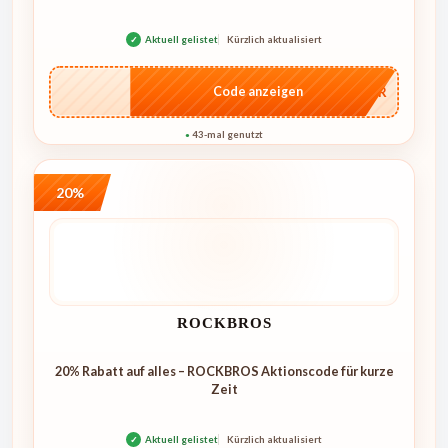
✓
Aktuell gelistet
Kürzlich aktualisiert
…MMER
Code anzeigen
43-mal genutzt
●
20%
ROCKBROS
20% Rabatt auf alles – ROCKBROS Aktionscode für kurze
Zeit
✓
Aktuell gelistet
Kürzlich aktualisiert