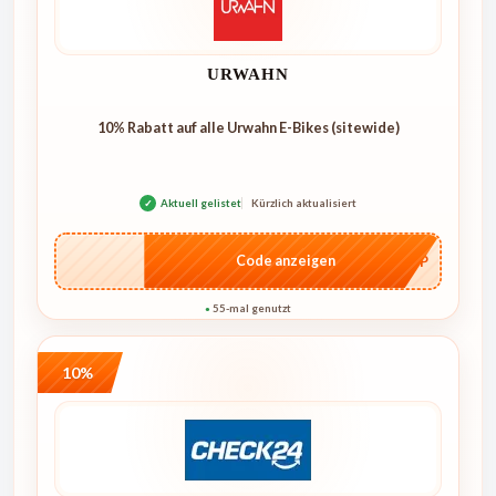
URWAHN
10% Rabatt auf alle Urwahn E-Bikes (sitewide)
✓
Aktuell gelistet
Kürzlich aktualisiert
…SHOP
Code anzeigen
55-mal genutzt
●
10%