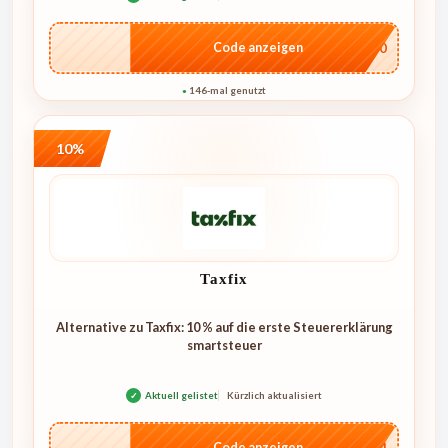
…NT10
Code anzeigen
146-mal genutzt
●
10%
Taxfix
Alternative zu Taxfix: 10 % auf die erste Steuererklärung
smartsteuer
✓
Aktuell gelistet
Kürzlich aktualisiert
…1744
Code anzeigen