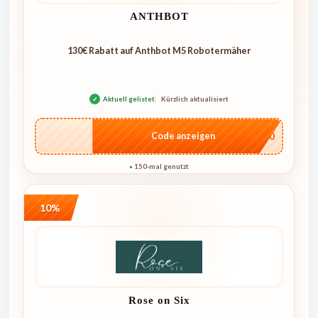
ANTHBOT
130€ Rabatt auf Anthbot M5 Robotermäher
✓
Aktuell gelistet
Kürzlich aktualisiert
…E250
Code anzeigen
150-mal genutzt
●
10%
Rose on Six