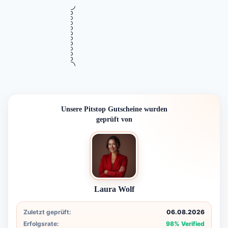
•••
Verifiziert
pitstop-Newsletter abonnieren – Als
10%
Erster exklusive Rabatte, Aktionen &
Angebote erhalten
Gültig bis
Zuletzt geprüft
Verwendet
August 17, 2026
vor 12 Std.
5 Mal
NEWSLETTER
Mehr Informationen
ZUM DEAL
i
Unsere Pitstop Gutscheine wurden
geprüft von
Laura Wolf
Zuletzt geprüft:
06.08.2026
Erfolgsrate:
98% Verified