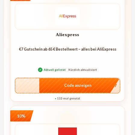
Aliexpress
€7 Gutschein ab 65 € Bestellwert – alles bei AliExpress
✓
Aktuell gelistet
Kürzlich aktualisiert
…E07
Code anzeigen
132-mal genutzt
●
10%