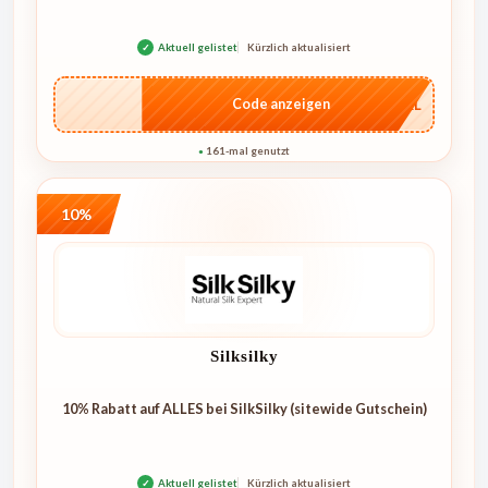
✓
Aktuell gelistet
Kürzlich aktualisiert
…4KL
Code anzeigen
161-mal genutzt
●
10%
Silksilky
10% Rabatt auf ALLES bei SilkSilky (sitewide Gutschein)
✓
Aktuell gelistet
Kürzlich aktualisiert