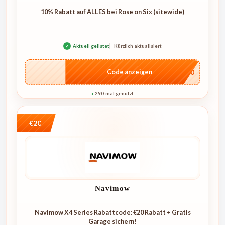
10% Rabatt auf ALLES bei Rose on Six (sitewide)
✓
Aktuell gelistet
Kürzlich aktualisiert
…4U10
Code anzeigen
290-mal genutzt
●
€20
Navimow
Navimow X4 Series Rabattcode: €20 Rabatt + Gratis
Garage sichern!