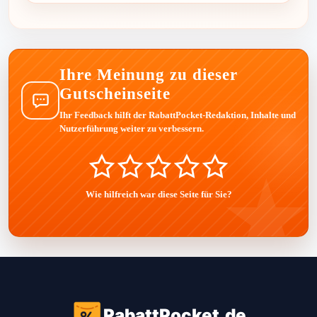
Ihre Meinung zu dieser
Gutscheinseite
Ihr Feedback hilft der RabattPocket-Redaktion, Inhalte und
Nutzerführung weiter zu verbessern.
Wie hilfreich war diese Seite für Sie?
RabattPocket.de