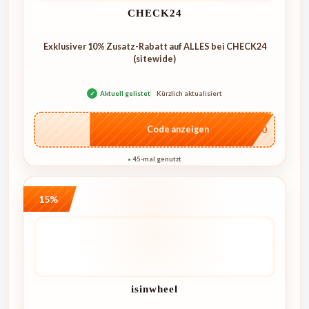
CHECK24
Exklusiver 10% Zusatz-Rabatt auf ALLES bei CHECK24
(sitewide)
✓
Aktuell gelistet
Kürzlich aktualisiert
…O10
Code anzeigen
45-mal genutzt
●
15%
isinwheel