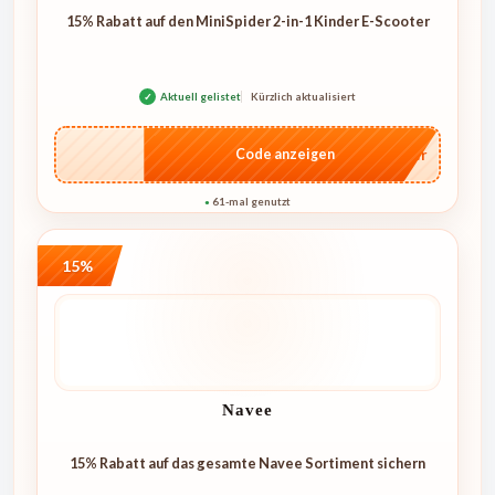
15% Rabatt auf den MiniSpider 2-in-1 Kinder E-Scooter
✓
Aktuell gelistet
Kürzlich aktualisiert
…ider
Code anzeigen
61-mal genutzt
●
15%
Navee
15% Rabatt auf das gesamte Navee Sortiment sichern