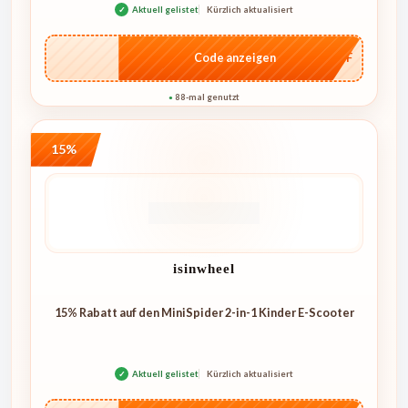
✓
Aktuell gelistet
Kürzlich aktualisiert
…AFF
Code anzeigen
88-mal genutzt
●
15%
isinwheel
15% Rabatt auf den MiniSpider 2-in-1 Kinder E-Scooter
✓
Aktuell gelistet
Kürzlich aktualisiert