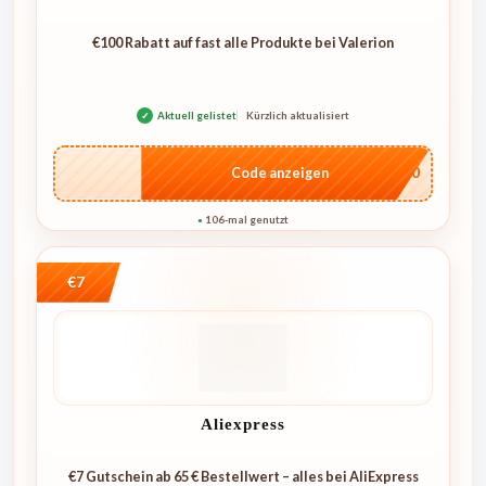
€100 Rabatt auf fast alle Produkte bei Valerion
✓
Aktuell gelistet
Kürzlich aktualisiert
…L100
Code anzeigen
106-mal genutzt
●
€7
Aliexpress
€7 Gutschein ab 65 € Bestellwert – alles bei AliExpress