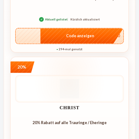
✓
Aktuell gelistet
Kürzlich aktualisiert
…4U10
Code anzeigen
294-mal genutzt
●
20%
CHRIST
20% Rabatt auf alle Trauringe / Eheringe