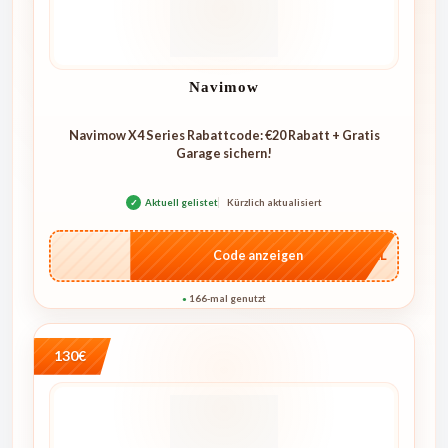
Navimow
Navimow X4 Series Rabattcode: €20 Rabatt + Gratis
Garage sichern!
✓
Aktuell gelistet
Kürzlich aktualisiert
…4KL
Code anzeigen
166-mal genutzt
●
130€