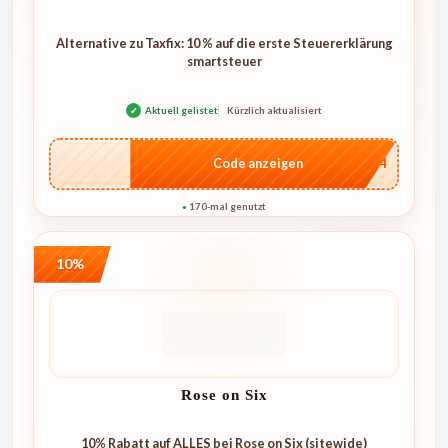
Alternative zu Taxfix: 10 % auf die erste Steuererklärung
smartsteuer
✓
Aktuell gelistet
Kürzlich aktualisiert
…1744
Code anzeigen
170-mal genutzt
●
10%
Rose on Six
10% Rabatt auf ALLES bei Rose on Six (sitewide)