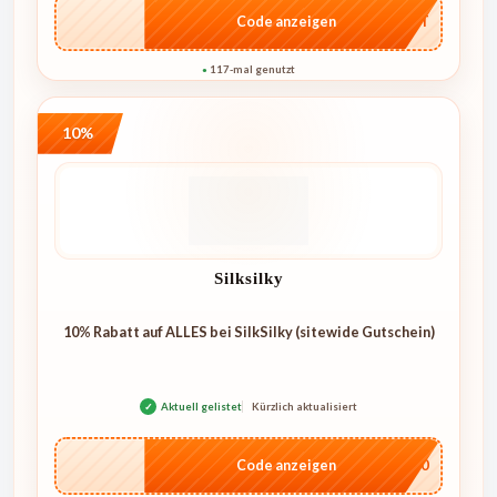
…CRET
Code anzeigen
117-mal genutzt
●
10%
Silksilky
10% Rabatt auf ALLES bei SilkSilky (sitewide Gutschein)
✓
Aktuell gelistet
Kürzlich aktualisiert
…NT10
Code anzeigen