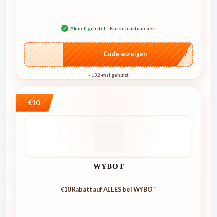
✓
Aktuell gelistet
Kürzlich aktualisiert
…E07
Code anzeigen
132-mal genutzt
●
€10
WYBOT
€10 Rabatt auf ALLES bei WYBOT