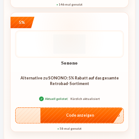
146-mal genutzt
●
5%
Sonono
Alternative zu SONONO: 5% Rabatt auf das gesamte
Retrobad-Sortiment
✓
Aktuell gelistet
Kürzlich aktualisiert
…RO5
Code anzeigen
58-mal genutzt
●