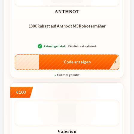
ANTHBOT
130€ Rabatt auf Anthbot M5 Robotermäher
✓
Aktuell gelistet
Kürzlich aktualisiert
…E250
Code anzeigen
153-mal genutzt
●
€100
Valerion