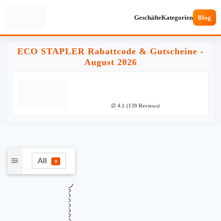
Geschäfte
Kategorien
Blog
ECO STAPLER Rabattcode & Gutscheine -
August 2026
∅ 4.1 (139 Reviews)
All
9
★
Verifiziert
TOP ANGEBOT
Elektrische Hochhubwagen ab 1.998 €
998€
inklusive Ladegerät und Batterie
Gültig bis
Zuletzt geprüft
Verwendet
August 18, 2026
vor 16 Std.
15 Mal