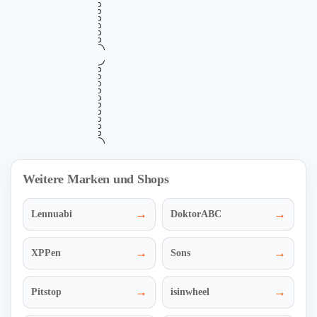
SALE
E-SDJ1020 mit kostenloser Lieferung
Gültig bis
Zuletzt geprüft
Verwendet
August 14, 2026
vor 19 Std.
15 Mal
RABATT
Mehr Informationen
ZUM DEAL
i
•••
Verifiziert
Hubtischwagen ECO-SPS350 mit 1.320
GRATIS
mm Hubhöhe und Gratisversand
Gültig bis
Zuletzt geprüft
Verwendet
August 18, 2026
vor 8 Std.
22 Mal
VERSAND
Mehr Informationen
ZUM DEAL
i
Weitere Marken und Shops
→
→
Lennuabi
DoktorABC
→
→
XPPen
Sons
→
→
Pitstop
isinwheel