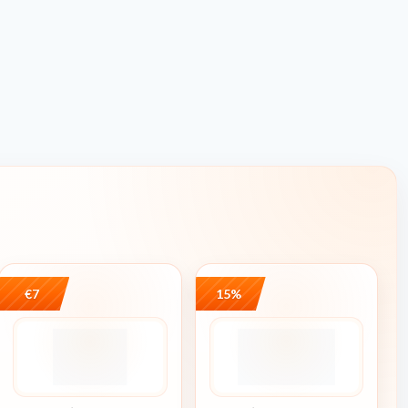
ZUM DEAL
€7
15%