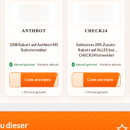
ANTHBOT
CHECK24
130€ Rabatt auf Anthbot M5
Exklusiver 20% Zusatz-
Robotermäher
Rabatt auf ALLES bei
CHECK24 (sitewide)
rt
✓
Aktuell gelistet
Kürzlich aktualisiert
✓
Aktuell gelistet
Kürzlich aktualisiert
…E250
…ME20
Code anzeigen
Code anzeigen
153-mal genutzt
92-mal genutzt
●
●
u dieser