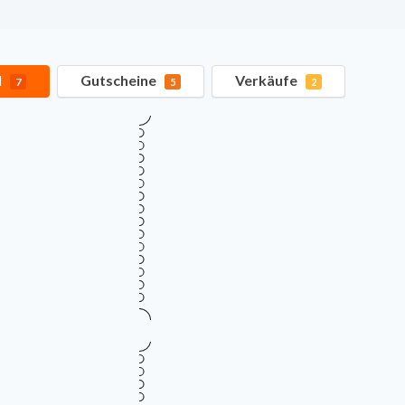
l
Gutscheine
Verkäufe
7
5
2
Verifiziert
25% Rabatt auf das gesamte 
SALE
Gültig bis
Zu
August 15, 2026
vo
RABATTCODE
Mehr Informationen
i
Verifiziert
20% Rabatt auf das gesamte 