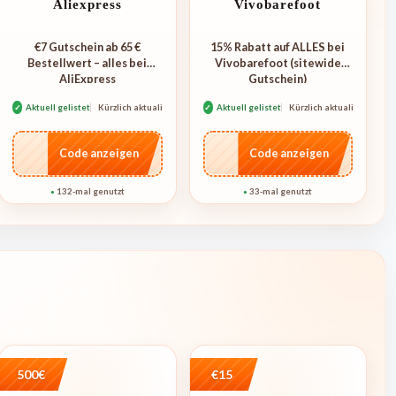
Aliexpress
Vivobarefoot
€7 Gutschein ab 65 €
15% Rabatt auf ALLES bei
Bestellwert – alles bei
Vivobarefoot (sitewide
AliExpress
Gutschein)
✓
Aktuell gelistet
Kürzlich aktualisiert
✓
Aktuell gelistet
Kürzlich aktualisiert
…E07
…5MAR
Code anzeigen
Code anzeigen
132-mal genutzt
33-mal genutzt
●
●
500€
€15