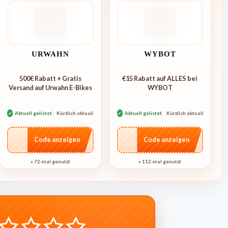
URWAHN
WYBOT
500€ Rabatt + Gratis
€15 Rabatt auf ALLES bei
Versand auf Urwahn E-Bikes
WYBOT
✓
Aktuell gelistet
Kürzlich aktualisiert
✓
Aktuell gelistet
Kürzlich aktualisiert
…CASE
…go15
Code anzeigen
Code anzeigen
72-mal genutzt
112-mal genutzt
●
●