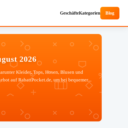
Geschäfte
Kategorien
Blog
ugust 2026
arunter Kleider, Tops, Hosen, Blusen und
bot auf RabattPocket.de, um bei bequemer...