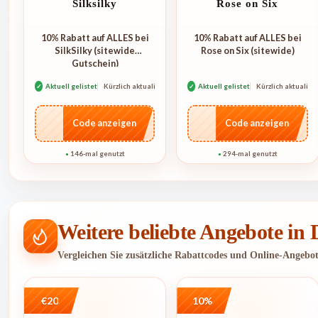
Silksilky
Rose on Six
10% Rabatt auf ALLES bei
10% Rabatt auf ALLES bei
SilkSilky (sitewide
Rose on Six (sitewide)
Gutschein)
✓
Aktuell gelistet
Kürzlich aktualisiert
✓
Aktuell gelistet
Kürzlich aktualisie
…NT10
…4U10
Code anzeigen
Code anzeigen
146-mal genutzt
294-mal genutzt
●
●
Weitere beliebte Angebote in
Vergleichen Sie zusätzliche Rabattcodes und Online-Angebo
€20
10%