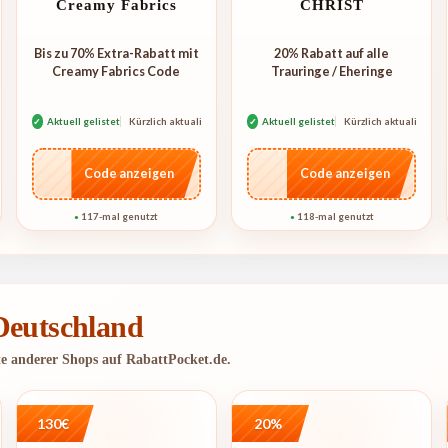
Creamy Fabrics
CHRIST
Bis zu 70% Extra-Rabatt mit
20% Rabatt auf alle
Creamy Fabrics Code
Trauringe / Eheringe
rt
✓
Aktuell gelistet
Kürzlich aktualisiert
✓
Aktuell gelistet
Kürzlich aktualisiert
…CRET
…IT26
Code anzeigen
Code anzeigen
117-mal genutzt
118-mal genutzt
●
●
 Deutschland
te anderer Shops auf RabattPocket.de.
130€
20%