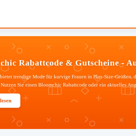
chic Rabattcode & Gutscheine - A
ietet trendige Mode für kurvige Frauen in Plus-Size-Größen, d
Nutzen Sie einen Bloomchic Rabattcode oder ein aktuelles Ange
lesen