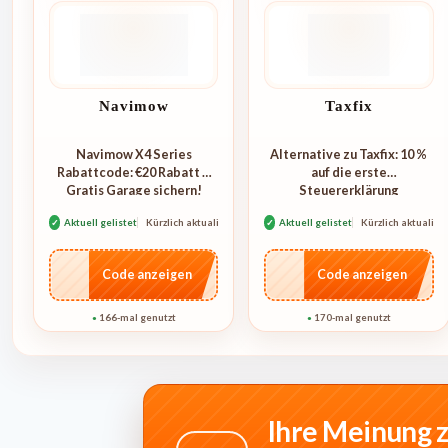
Navimow
Taxfix
Navimow X4 Series
Alternative zu Taxfix: 10 %
Rabattcode: €20 Rabatt +
auf die erste
Gratis Garage sichern!
Steuererklärung
smartsteuer
✓
Aktuell gelistet
Kürzlich aktualisiert
✓
Aktuell gelistet
Kürzlich aktualisie
…4KL
…1744
Code anzeigen
Code anzeigen
166-mal genutzt
170-mal genutzt
●
●
Ihre Meinung z