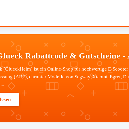
lueck Rabattcode & Gutscheine - 
 (GlueckHeim) ist ein Online-Shop für hochwertige E-Scooter 
assung (ABE), darunter Modelle von Segway, Xiaomi, Egret, Du
...
lesen