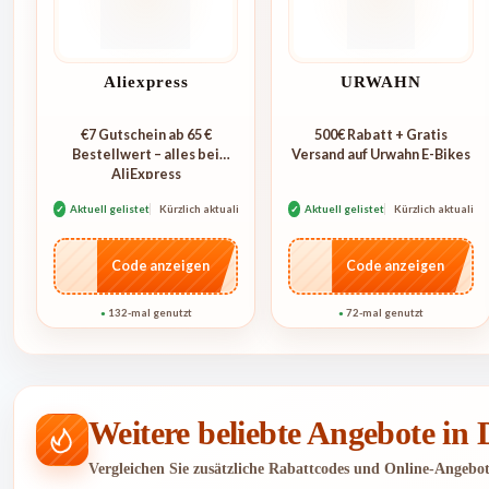
Aliexpress
URWAHN
€7 Gutschein ab 65 €
500€ Rabatt + Gratis
Bestellwert – alles bei
Versand auf Urwahn E-Bikes
AliExpress
✓
Aktuell gelistet
Kürzlich aktualisiert
✓
Aktuell gelistet
Kürzlich aktualisie
…E07
…CASE
Code anzeigen
Code anzeigen
132-mal genutzt
72-mal genutzt
●
●
Weitere beliebte Angebote in
Vergleichen Sie zusätzliche Rabattcodes und Online-Angebo