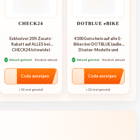
CHECK24
DOTBLUE eBIKE
Exklusiver 20% Zusatz-
€100 Gutschein auf alle E-
Rabatt auf ALLES bei
Bikes bei DOTBLUE (außer
CHECK24 (sitewide)
Display-Modelle und
✓
Aktuell gelistet
Kürzlich aktualisiert
✓
Aktuell gelistet
Kürzlich aktualisiert
…ME20
…100
Code anzeigen
Code anzeigen
92-mal genutzt
22-mal genutzt
●
●