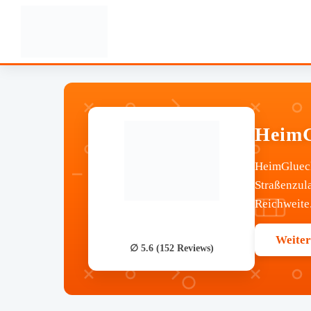
HeimG
HeimGlueck
Straßenzul
Reichweite.
Weiter
∅ 5.6 (152 Reviews)