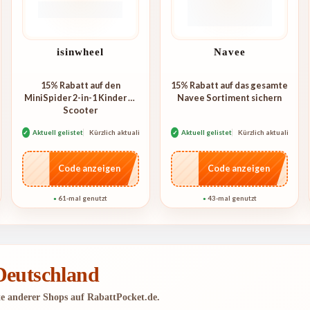
isinwheel
Navee
15% Rabatt auf den
15% Rabatt auf das gesamte
MiniSpider 2-in-1 Kinder E-
Navee Sortiment sichern
Scooter
rt
✓
Aktuell gelistet
Kürzlich aktualisiert
✓
Aktuell gelistet
Kürzlich aktualisiert
…ider
…MMER
Code anzeigen
Code anzeigen
61-mal genutzt
43-mal genutzt
●
●
 Deutschland
te anderer Shops auf RabattPocket.de.