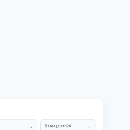
ZUM DEAL
•••
 Bestellwert – deutschlandweit
letzt geprüft
Verwendet
r 14 Std.
12 Mal
ZUM DEAL
→
→
Hansagarten24