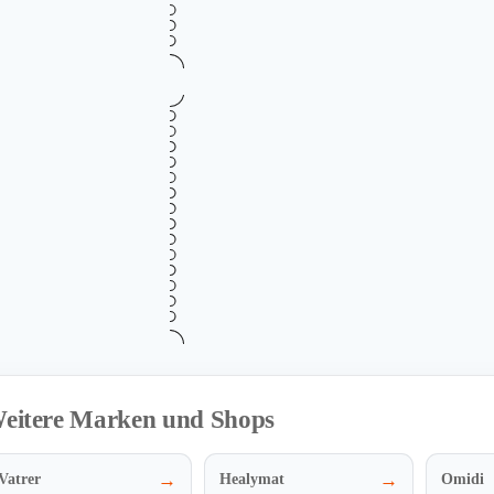
Mehr Informationen
i
Verifiziert
Kostenloser Versand ab 500 €
GRATIS
Gültig bis
Zu
August 13, 2026
vo
VERSAND
Mehr Informationen
i
eitere Marken und Shops
→
→
Vatrer
Healymat
Omidi