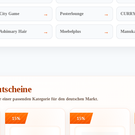
→
→
City Game
Posterlounge
CURR
→
→
Ashimary Hair
Moebelplus
Manuka
tscheine
er einer passenden Kategorie für den deutschen Markt.
15%
15%