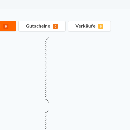
l
Gutscheine
Verkäufe
8
0
8
Verifiziert
TOP ANGEBOT
Flash Sale – bis zu 200 € Ra
200€
E-Scooter
Gültig bis
Zu
August 14, 2026
vo
RABATT
Mehr Informationen
i
Verifiziert
Xiaomi E-Scooter Serie ab 11