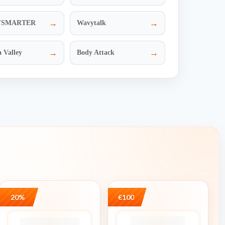
→
→
YSMARTER
Wavytalk
→
→
 Valley
Body Attack
20%
€100