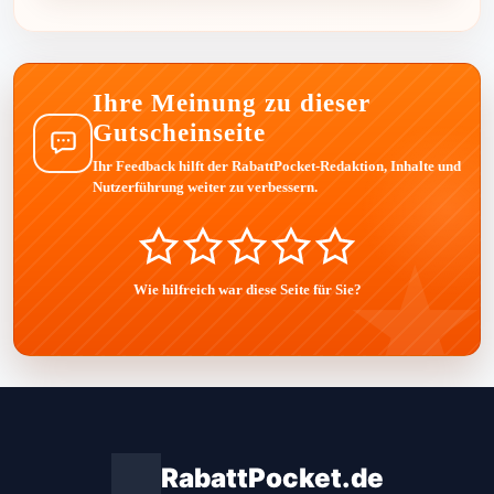
Ihre Meinung zu dieser
Gutscheinseite
Ihr Feedback hilft der RabattPocket-Redaktion, Inhalte und
Nutzerführung weiter zu verbessern.
Wie hilfreich war diese Seite für Sie?
RabattPocket.de