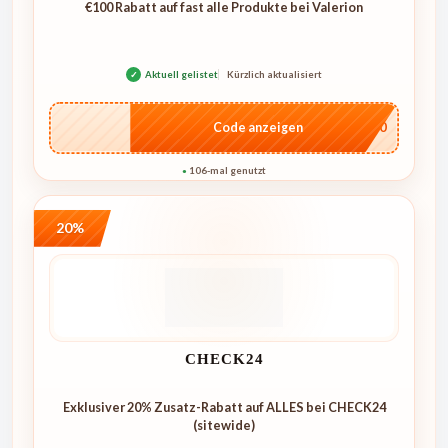
€100 Rabatt auf fast alle Produkte bei Valerion
✓
Aktuell gelistet
Kürzlich aktualisiert
…L100
Code anzeigen
106-mal genutzt
●
20%
CHECK24
Exklusiver 20% Zusatz-Rabatt auf ALLES bei CHECK24
(sitewide)