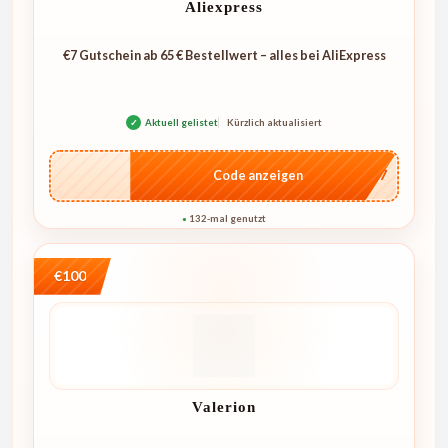
Aliexpress
€7 Gutschein ab 65 € Bestellwert – alles bei AliExpress
✓
Aktuell gelistet
Kürzlich aktualisiert
…E07
Code anzeigen
132-mal genutzt
●
€100
Valerion