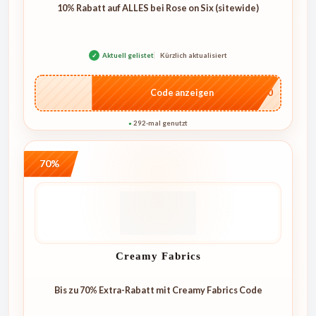
10% Rabatt auf ALLES bei Rose on Six (sitewide)
✓
Aktuell gelistet
Kürzlich aktualisiert
…4U10
Code anzeigen
292-mal genutzt
●
70%
Creamy Fabrics
Bis zu 70% Extra-Rabatt mit Creamy Fabrics Code