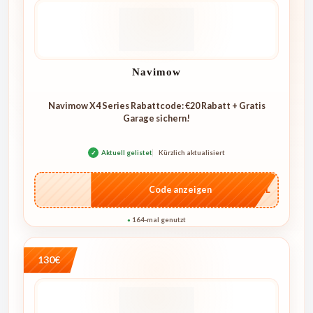
Navimow
Navimow X4 Series Rabattcode: €20 Rabatt + Gratis
Garage sichern!
✓
Aktuell gelistet
Kürzlich aktualisiert
…4KL
Code anzeigen
164-mal genutzt
●
130€