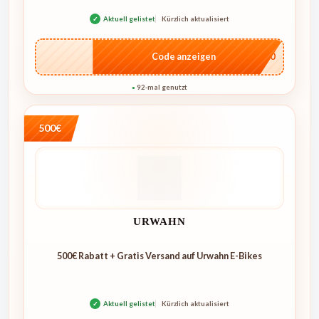
✓
Aktuell gelistet
Kürzlich aktualisiert
…ME20
Code anzeigen
92-mal genutzt
●
500€
URWAHN
500€ Rabatt + Gratis Versand auf Urwahn E-Bikes
✓
Aktuell gelistet
Kürzlich aktualisiert