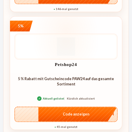
146-mal genutzt
●
5%
Petshop24
5 % Rabatt mit Gutscheincode PAW24 auf das gesamte
Sortiment
✓
Aktuell gelistet
Kürzlich aktualisiert
…W24
Code anzeigen
45-mal genutzt
●