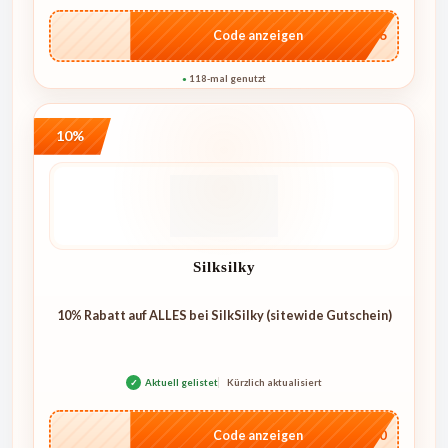
…IT26
Code anzeigen
118-mal genutzt
●
10%
Silksilky
10% Rabatt auf ALLES bei SilkSilky (sitewide Gutschein)
✓
Aktuell gelistet
Kürzlich aktualisiert
…NT10
Code anzeigen