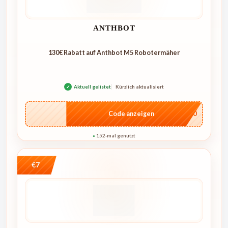
ANTHBOT
130€ Rabatt auf Anthbot M5 Robotermäher
✓
Aktuell gelistet
Kürzlich aktualisiert
…E250
Code anzeigen
152-mal genutzt
●
€7