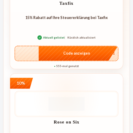
Taxfix
15% Rabatt auf Ihre Steuererklärung bei Taxfix
✓
Aktuell gelistet
Kürzlich aktualisiert
…mv1
Code anzeigen
555-mal genutzt
●
10%
Rose on Six