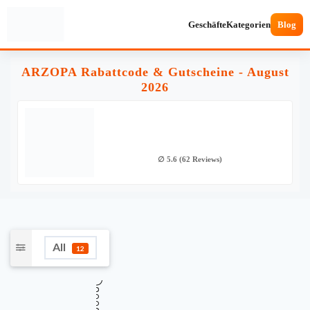
Geschäfte
Kategorien
Blog
ARZOPA Rabattcode & Gutscheine - August
2026
∅ 5.6 (62 Reviews)
All
12
★
Verifiziert
TOP GUTSCHEINCODE
10€ Rabatt zum Vatertag bei Arzopa