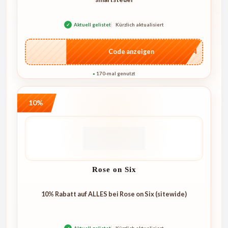
✓
Aktuell gelistet
Kürzlich aktualisiert
…1744
Code anzeigen
170-mal genutzt
●
10%
Rose on Six
10% Rabatt auf ALLES bei Rose on Six (sitewide)