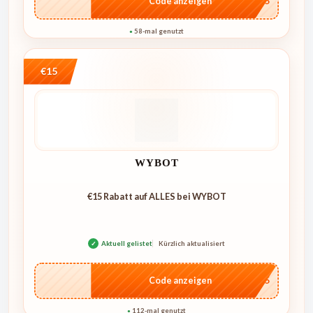
…RO5
Code anzeigen
58-mal genutzt
●
€15
WYBOT
€15 Rabatt auf ALLES bei WYBOT
✓
Aktuell gelistet
Kürzlich aktualisiert
…go15
Code anzeigen
112-mal genutzt
●