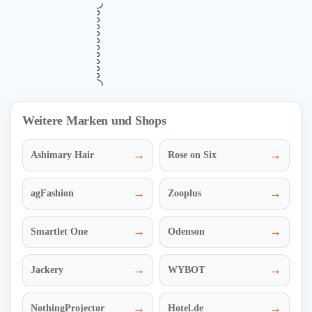
•••
Verifiziert
13% Newsletter-Rabatt – traumhafte
SALE
Lampen & Leuchten günstiger
Gültig bis
Zuletzt geprüft
Verwendet
August 13, 2026
vor 14 Std.
32 Mal
RABATT
Mehr Informationen
ZUM DEAL
i
Weitere Marken und Shops
→
→
Ashimary Hair
Rose on Six
→
→
agFashion
Zooplus
→
→
Smartlet One
Odenson
→
→
Jackery
WYBOT
→
→
NothingProjector
Hotel.de