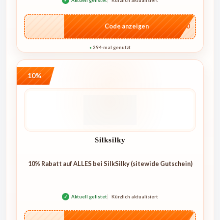
✓
Aktuell gelistet
Kürzlich aktualisiert
…4U10
Code anzeigen
294-mal genutzt
●
10%
Silksilky
10% Rabatt auf ALLES bei SilkSilky (sitewide Gutschein)
✓
Aktuell gelistet
Kürzlich aktualisiert