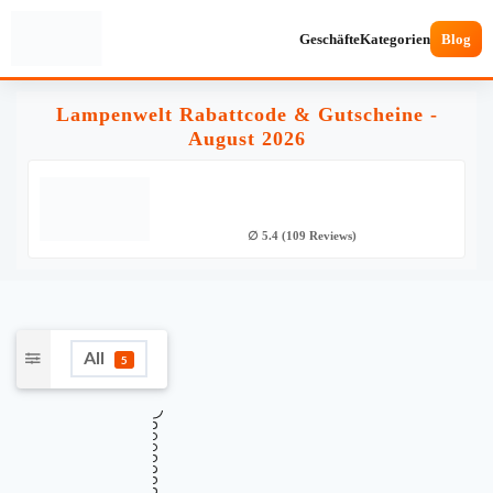
Geschäfte
Kategorien
Blog
Lampenwelt Rabattcode & Gutscheine -
August 2026
∅ 5.4 (109 Reviews)
All
5
•••
Verifiziert
13% Rabatt ab 109€ Mindestbestellwert
SALE
Gültig bis
Zuletzt geprüft
Verwendet
August 13, 2026
vor 18 Std.
25 Mal