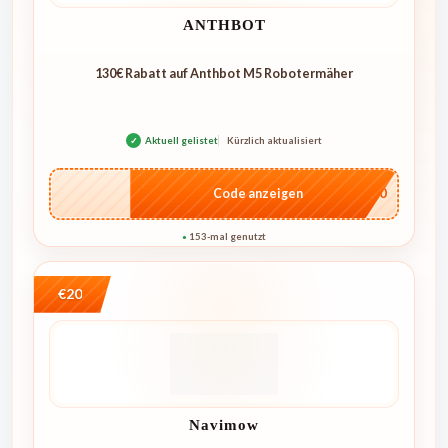
ANTHBOT
130€ Rabatt auf Anthbot M5 Robotermäher
✓
Aktuell gelistet
Kürzlich aktualisiert
…E250
Code anzeigen
153-mal genutzt
●
€20
Navimow