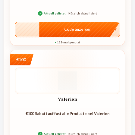
✓
Aktuell gelistet
Kürzlich aktualisiert
…E07
Code anzeigen
132-mal genutzt
●
€100
Valerion
€100 Rabatt auf fast alle Produkte bei Valerion
✓
Aktuell gelistet
Kürzlich aktualisiert