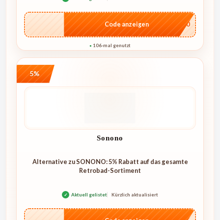
…L100
Code anzeigen
106-mal genutzt
●
5%
Sonono
Alternative zu SONONO: 5% Rabatt auf das gesamte
Retrobad-Sortiment
✓
Aktuell gelistet
Kürzlich aktualisiert