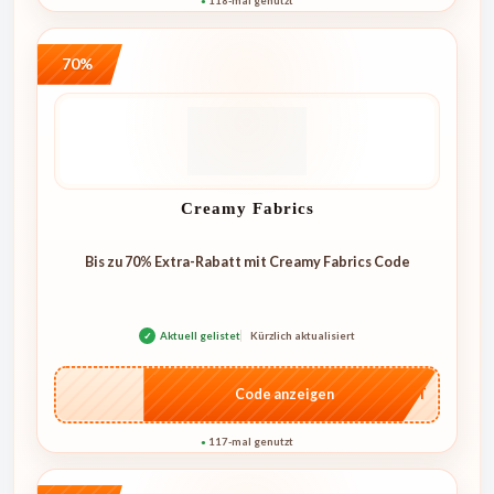
118-mal genutzt
●
70%
Creamy Fabrics
Bis zu 70% Extra-Rabatt mit Creamy Fabrics Code
✓
Aktuell gelistet
Kürzlich aktualisiert
…CRET
Code anzeigen
117-mal genutzt
●