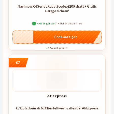
Navimow X4 Series Rabattcode: €20 Rabatt + Gratis
Garage sichern!
✓
Aktuell gelistet
Kürzlich aktualisiert
…4KL
Code anzeigen
166-mal genutzt
●
€7
Aliexpress
€7 Gutschein ab 65 € Bestellwert – alles bei AliExpress