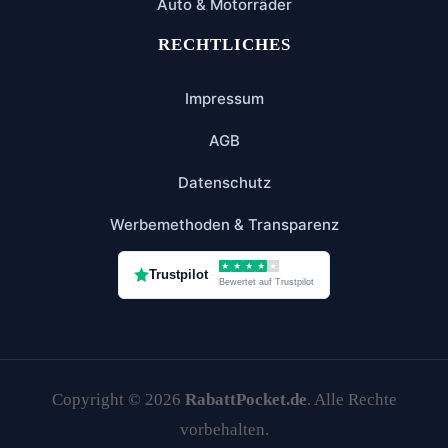
Auto & Motorräder
RECHTLICHES
Impressum
AGB
Datenschutz
Werbemethoden & Transparenz
★
★
★
★
★
Trustpilot
Bewertet auf Trustpilot
Copyright © 2026
RabattPocket.de
. Alle Rechte
vorbehalten.