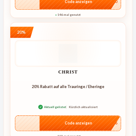
…NT10
Code anzeigen
146-mal genutzt
●
20%
CHRIST
20% Rabatt auf alle Trauringe / Eheringe
✓
Aktuell gelistet
Kürzlich aktualisiert
…IT26
Code anzeigen