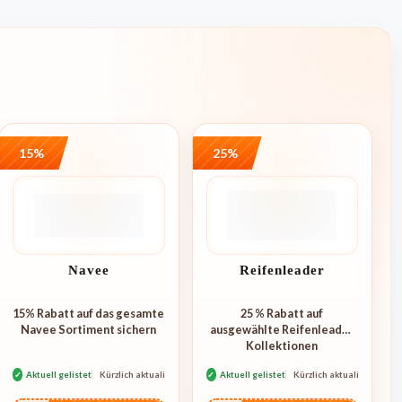
15%
25%
Navee
Reifenleader
15% Rabatt auf das gesamte
25 % Rabatt auf
Navee Sortiment sichern
ausgewählte Reifenleader
Kollektionen
✓
Aktuell gelistet
Kürzlich aktualisiert
✓
Aktuell gelistet
Kürzlich aktualisiert