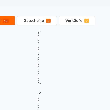
l
Gutscheine
Verkäufe
10
3
7
Verifiziert
TOP GUTSCHEINCODE
20% Rabatt auf alles – ROC
20%
Zeit
Gültig bis
Zu
August 13, 2026
vo
RABATT
Mehr Informationen
i
Verifiziert
TOP GUTSCHEINCODE
15% Rabatt auf ausgewählt