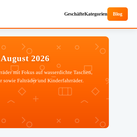
Geschäfte
Kategorien
Blog
August 2026
äder mit Fokus auf wasserdichte Taschen,
r sowie Falträder und Kinderfahrräder.