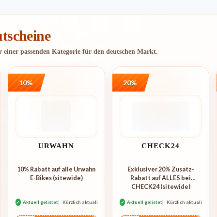
tscheine
er einer passenden Kategorie für den deutschen Markt.
10%
20%
URWAHN
CHECK24
10% Rabatt auf alle Urwahn
Exklusiver 20% Zusatz-
E-Bikes (sitewide)
Rabatt auf ALLES bei
CHECK24 (sitewide)
rt
✓
Aktuell gelistet
Kürzlich aktualisiert
✓
Aktuell gelistet
Kürzlich aktualisiert