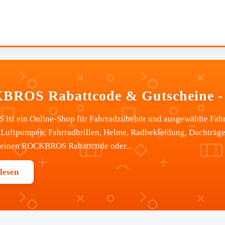
ROS Rabattcode & Gutscheine - 
st ein Online-Shop für Fahrradzubehör und ausgewählte Fahrr
 Luftpumpen, Fahrradbrillen, Helme, Radbekleidung, Dachträge
 einen ROCKBROS Rabattcode oder...
lesen