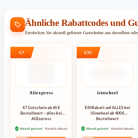
Ähnliche Rabattcodes und Gu
Entdecken Sie aktuell gelistete Gutscheine aus derselben od
€7
€30
Aliexpress
isinwheel
€7 Gutschein ab 65 €
€30 Rabatt auf ALLES bei
Bestellwert – alles bei
iSinwheel ab 400 €
AliExpress
Bestellwert
✓
Aktuell gelistet
Kürzlich aktualisiert
✓
Aktuell gelistet
Kürzlich aktualisie