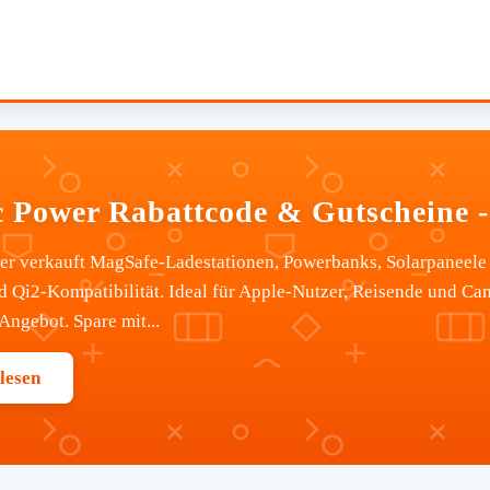
c Power Rabattcode & Gutscheine -
er verkauft MagSafe-Ladestationen, Powerbanks, Solarpaneele 
 Qi2-Kompatibilität. Ideal für Apple-Nutzer, Reisende und Cam
Angebot. Spare mit...
lesen