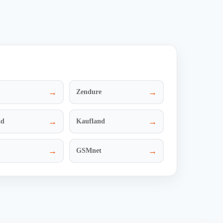
ZUM DEAL
→
→
Zendure
→
→
ad
Kaufland
→
→
GSMnet