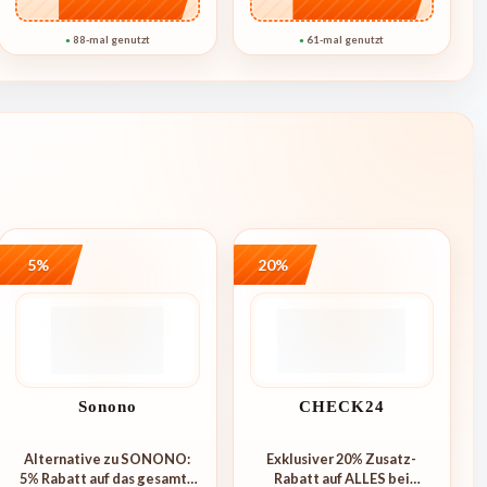
88-mal genutzt
61-mal genutzt
●
●
5%
20%
Sonono
CHECK24
Alternative zu SONONO:
Exklusiver 20% Zusatz-
5% Rabatt auf das gesamte
Rabatt auf ALLES bei