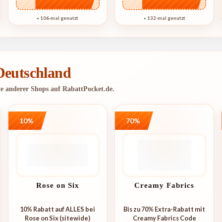
106-mal genutzt
132-mal genutzt
●
●
 Deutschland
te anderer Shops auf RabattPocket.de.
10%
70%
Rose on Six
Creamy Fabrics
10% Rabatt auf ALLES bei
Bis zu 70% Extra-Rabatt mit
Rose on Six (sitewide)
Creamy Fabrics Code