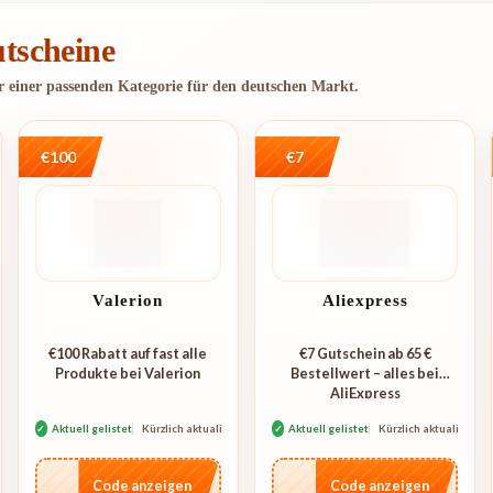
tscheine
er einer passenden Kategorie für den deutschen Markt.
€100
€7
Valerion
Aliexpress
€100 Rabatt auf fast alle
€7 Gutschein ab 65 €
Produkte bei Valerion
Bestellwert – alles bei
AliExpress
rt
✓
Aktuell gelistet
Kürzlich aktualisiert
✓
Aktuell gelistet
Kürzlich aktualisiert
…L100
…E07
Code anzeigen
Code anzeigen