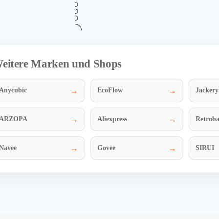
Mehr Informationen
i
eitere Marken und Shops
→
→
Anycubic
EcoFlow
Jackery
→
→
ARZOPA
Aliexpress
Retrob
→
→
Navee
Govee
SIRUI