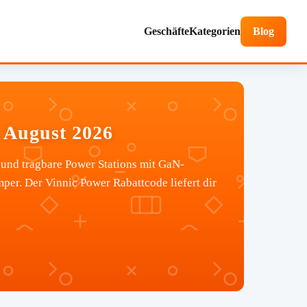
Geschäfte
Kategorien
Blog
 August 2026
und tragbare Power Stations mit GaN-
per. Der Vinnic Power Rabattcode liefert dir