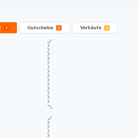
l
Gutscheine
Verkäufe
7
1
6
Verifiziert
TOP GUTSCHEINCODE
10% Rabatt auf alle Produkte
10%
Gültig bis
Zu
August 18, 2026
vo
RABATT
Mehr Informationen
i
Verifiziert
Bis zu 75% Rabatt im Vinnic 