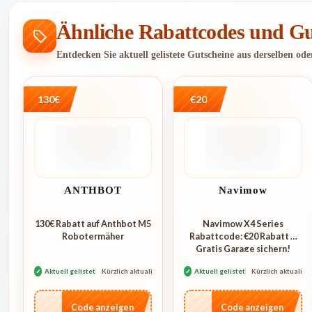
Ähnliche Rabattcodes und Gu
Entdecken Sie aktuell gelistete Gutscheine aus derselben od
130€
€20
ANTHBOT
Navimow
130€ Rabatt auf Anthbot M5
Navimow X4 Series
Robotermäher
Rabattcode: €20 Rabatt +
Gratis Garage sichern!
✓
Aktuell gelistet
Kürzlich aktualisiert
✓
Aktuell gelistet
Kürzlich aktualisie
…E250
…4KL
Code anzeigen
Code anzeigen