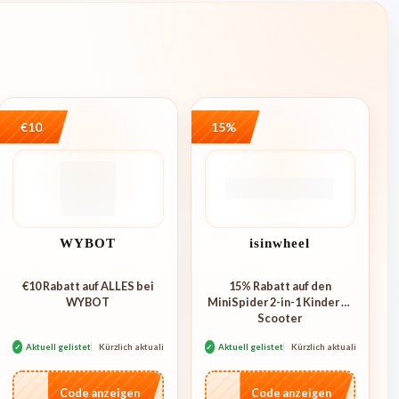
€10
15%
WYBOT
isinwheel
€10 Rabatt auf ALLES bei
15% Rabatt auf den
WYBOT
MiniSpider 2-in-1 Kinder E-
Scooter
✓
Aktuell gelistet
Kürzlich aktualisiert
✓
Aktuell gelistet
Kürzlich aktualisiert
…AFF
…ider
Code anzeigen
Code anzeigen