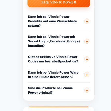
FAQ: VINNIC POWER
Kann ich bei Vinnic Power
Produkte auf eine Wunschliste
setzen?
Kann ich bei Vinnic Power mit
Social Login (Facebook, Google)
bestellen?
Gibt es exklusive Vinnic Power
Codes nur bei rabattpocket.de?
Kann ich bei Vinnic Power Ware
in eine Filiale liefern lassen?
Sind die Produkte bei Vinnic
Power original?