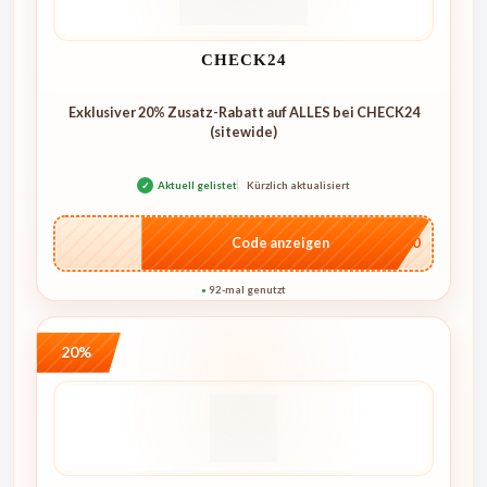
CHECK24
Exklusiver 20% Zusatz-Rabatt auf ALLES bei CHECK24
(sitewide)
✓
Aktuell gelistet
Kürzlich aktualisiert
…ME20
Code anzeigen
92-mal genutzt
●
20%