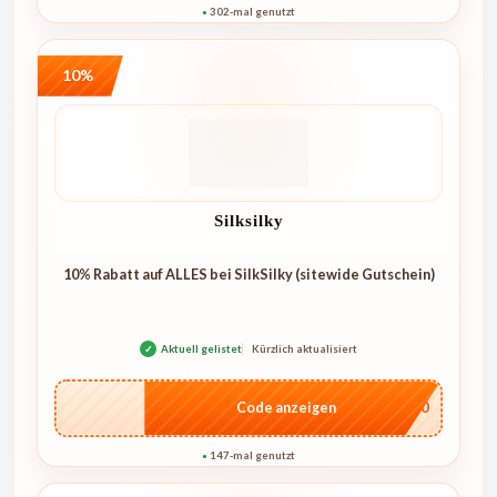
302-mal genutzt
●
10%
Silksilky
10% Rabatt auf ALLES bei SilkSilky (sitewide Gutschein)
✓
Aktuell gelistet
Kürzlich aktualisiert
…NT10
Code anzeigen
147-mal genutzt
●