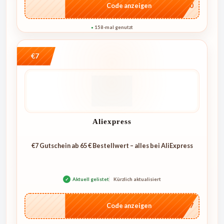
…E250
Code anzeigen
158-mal genutzt
●
€7
Aliexpress
€7 Gutschein ab 65 € Bestellwert – alles bei AliExpress
✓
Aktuell gelistet
Kürzlich aktualisiert
…E07
Code anzeigen