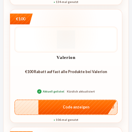
134-mal genutzt
●
€100
Valerion
€100 Rabatt auf fast alle Produkte bei Valerion
✓
Aktuell gelistet
Kürzlich aktualisiert
…L100
Code anzeigen
106-mal genutzt
●