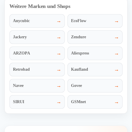
Weitere Marken und Shops
→
→
Anycubic
EcoFlow
→
→
Jackery
Zendure
→
→
ARZOPA
Aliexpress
→
→
Retrobad
Kaufland
→
→
Navee
Govee
→
→
SIRUI
GSMnet