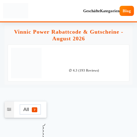
Geschäfte
Kategorien
Blog
Vinnic Power Rabattcode & Gutscheine -
August 2026
∅ 4.3 (193 Reviews)
All
7
★
Verifiziert
TOP GUTSCHEINCODE
10% Rabatt auf alle Produkte bei Vinnic