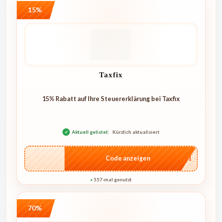
15%
Taxfix
15% Rabatt auf Ihre Steuererklärung bei Taxfix
✓
Aktuell gelistet
Kürzlich aktualisiert
…mv1
Code anzeigen
557-mal genutzt
●
70%