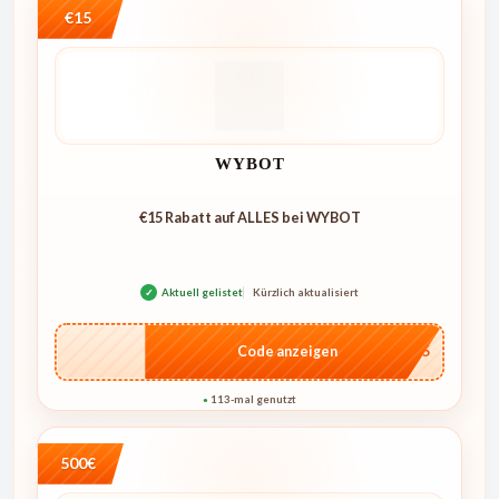
€15
WYBOT
€15 Rabatt auf ALLES bei WYBOT
✓
Aktuell gelistet
Kürzlich aktualisiert
…go15
Code anzeigen
113-mal genutzt
●
500€