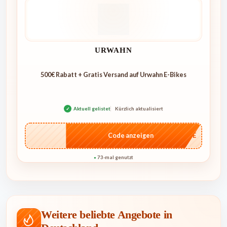
URWAHN
500€ Rabatt + Gratis Versand auf Urwahn E-Bikes
✓
Aktuell gelistet
Kürzlich aktualisiert
…CASE
Code anzeigen
73-mal genutzt
●
Weitere beliebte Angebote in