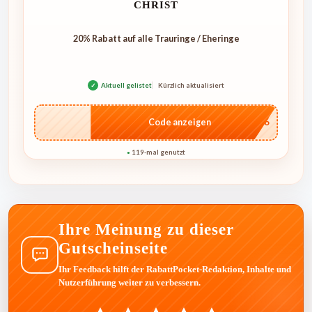
CHRIST
20% Rabatt auf alle Trauringe / Eheringe
✓
Aktuell gelistet
Kürzlich aktualisiert
…IT26
Code anzeigen
119-mal genutzt
●
Ihre Meinung zu dieser
Gutscheinseite
Ihr Feedback hilft der RabattPocket-Redaktion, Inhalte und
Nutzerführung weiter zu verbessern.