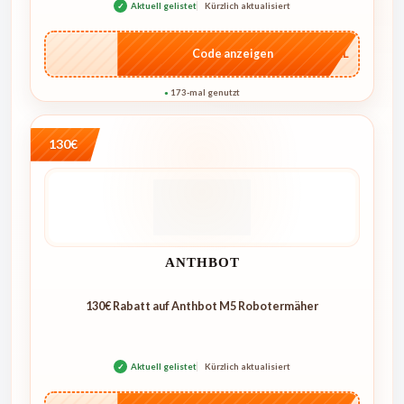
✓
Aktuell gelistet
Kürzlich aktualisiert
…4KL
Code anzeigen
173-mal genutzt
●
130€
ANTHBOT
130€ Rabatt auf Anthbot M5 Robotermäher
✓
Aktuell gelistet
Kürzlich aktualisiert