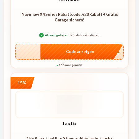
Navimow X4 Series Rabattcode: €20 Rabatt + Gratis
Garage sichern!
✓
Aktuell gelistet
Kürzlich aktualisiert
…4KL
Code anzeigen
166-mal genutzt
●
15%
Taxfix
15% Rabatt auf Ihre Steuererklärung bei Taxfix