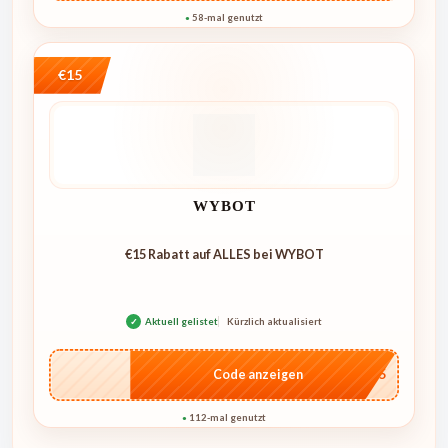
58-mal genutzt
●
€15
WYBOT
€15 Rabatt auf ALLES bei WYBOT
✓
Aktuell gelistet
Kürzlich aktualisiert
…go15
Code anzeigen
112-mal genutzt
●