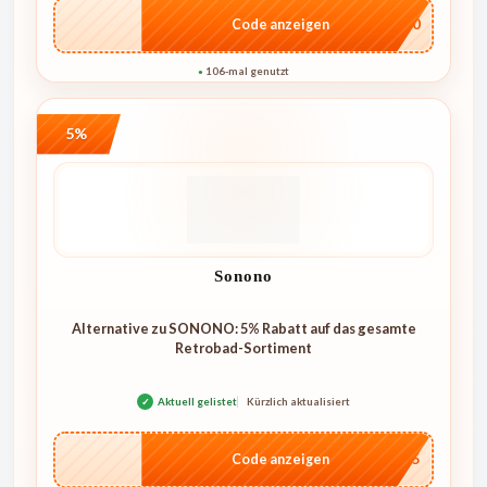
…L100
Code anzeigen
106-mal genutzt
●
5%
Sonono
Alternative zu SONONO: 5% Rabatt auf das gesamte
Retrobad-Sortiment
✓
Aktuell gelistet
Kürzlich aktualisiert
…RO5
Code anzeigen