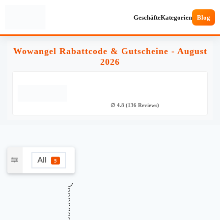
Geschäfte
Kategorien
Blog
Wowangel Rabattcode & Gutscheine - August
2026
∅ 4.8 (136 Reviews)
All
5
•••
Verifiziert
35% Rabatt auf das gesamte Sortiment
SALE
bei Wowangel
Gültig bis
Zuletzt geprüft
Verwendet
August 18, 2026
vor 20 Std.
37 Mal