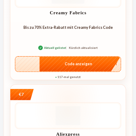
Creamy Fabrics
Bis zu 70% Extra-Rabatt mit Creamy Fabrics Code
✓
Aktuell gelistet
Kürzlich aktualisiert
…CRET
Code anzeigen
117-mal genutzt
●
€7
Aliexpress