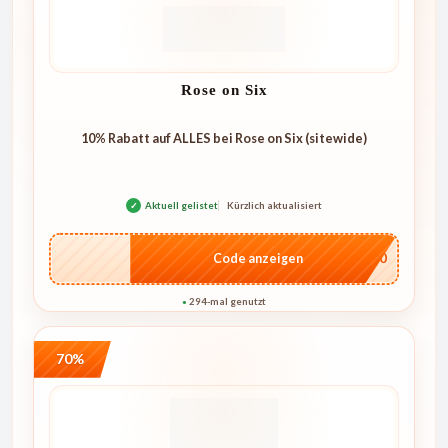
Rose on Six
10% Rabatt auf ALLES bei Rose on Six (sitewide)
✓
Aktuell gelistet
Kürzlich aktualisiert
…4U10
Code anzeigen
294-mal genutzt
●
70%