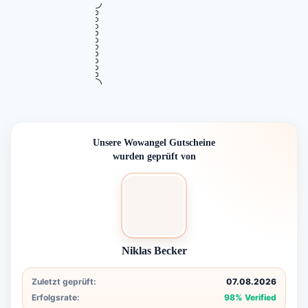
•••
Verifiziert
23% Rabatt auf das gesamte Sortiment
SALE
bei Wowangel
Gültig bis
Zuletzt geprüft
Verwendet
August 18, 2026
vor 16 Std.
44 Mal
RABATTCODE
Mehr Informationen
Lguadapp
CODE ANZEIGEN
i
Unsere Wowangel Gutscheine
wurden geprüft von
Niklas Becker
Zuletzt geprüft:
07.08.2026
Erfolgsrate:
98% Verified