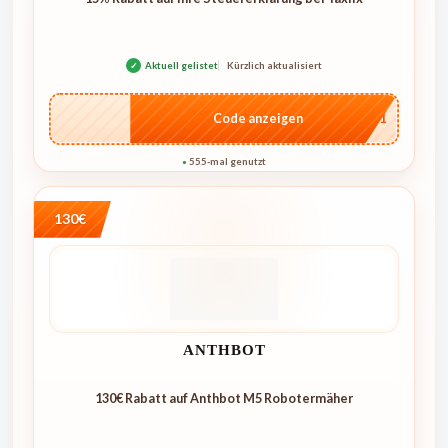
✓
Aktuell gelistet
Kürzlich aktualisiert
…mv1
Code anzeigen
555-mal genutzt
●
130€
ANTHBOT
130€ Rabatt auf Anthbot M5 Robotermäher