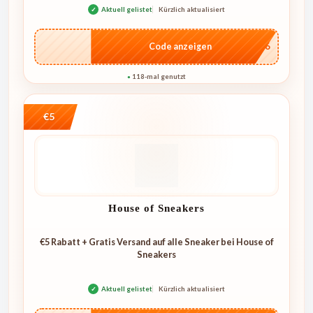
✓
Aktuell gelistet
Kürzlich aktualisiert
…IT26
Code anzeigen
118-mal genutzt
●
€5
House of Sneakers
€5 Rabatt + Gratis Versand auf alle Sneaker bei House of
Sneakers
✓
Aktuell gelistet
Kürzlich aktualisiert