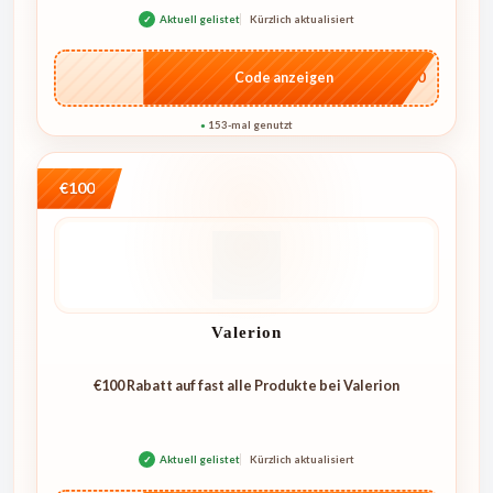
✓
Aktuell gelistet
Kürzlich aktualisiert
…E250
Code anzeigen
153-mal genutzt
●
€100
Valerion
€100 Rabatt auf fast alle Produkte bei Valerion
✓
Aktuell gelistet
Kürzlich aktualisiert