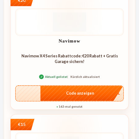
€20
Navimow
Navimow X4 Series Rabattcode: €20 Rabatt + Gratis
Garage sichern!
✓
Aktuell gelistet
Kürzlich aktualisiert
…4KL
Code anzeigen
163-mal genutzt
●
€15