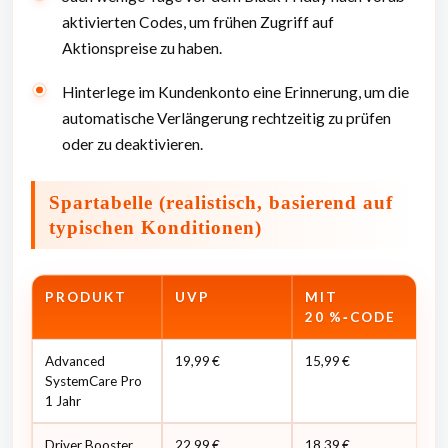
aktivierten Codes, um frühen Zugriff auf
Aktionspreise zu haben.
Hinterlege im Kundenkonto eine Erinnerung, um die
automatische Verlängerung rechtzeitig zu prüfen
oder zu deaktivieren.
Spartabelle (realistisch, basierend auf
typischen Konditionen)
PRODUKT
UVP
MIT
C
20 %‑CODE
(
Advanced
19,99 €
15,99 €
0,
SystemCare Pro
1 Jahr
Driver Booster
22,99 €
18,39 €
0,