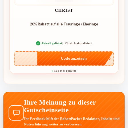
CHRIST
20% Rabatt auf alle Trauringe / Eheringe
✓
Aktuell gelistet
Kürzlich aktualisiert
…IT26
Code anzeigen
118-mal genutzt
●
Ihre Meinung zu dieser
Gutscheinseite
Ihr Feedback hilft der RabattPocket-Redaktion, Inhalte und
Nutzerführung weiter zu verbessern.