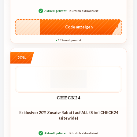
✓
Aktuell gelistet
Kürzlich aktualisiert
…E07
Code anzeigen
132-mal genutzt
●
20%
CHECK24
Exklusiver 20% Zusatz-Rabatt auf ALLES bei CHECK24
(sitewide)
✓
Aktuell gelistet
Kürzlich aktualisiert