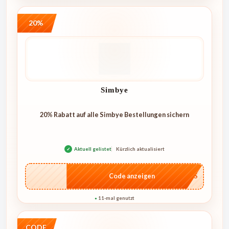
20%
Simbye
20% Rabatt auf alle Simbye Bestellungen sichern
✓
Aktuell gelistet
Kürzlich aktualisiert
…DESS
Code anzeigen
11-mal genutzt
●
CODE