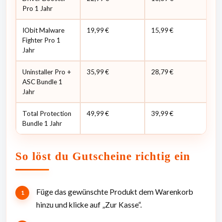
Pro 1 Jahr
IObit Malware
19,99 €
15,99 €
0,
Fighter Pro 1
Jahr
Uninstaller Pro +
35,99 €
28,79 €
1,
ASC Bundle 1
Jahr
Total Protection
49,99 €
39,99 €
2,
Bundle 1 Jahr
So löst du Gutscheine richtig ein
Füge das gewünschte Produkt dem Warenkorb
hinzu und klicke auf „Zur Kasse“.