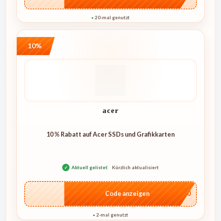
20-mal genutzt
●
10%
acer
10 % Rabatt auf Acer SSDs und Grafikkarten
✓
Aktuell gelistet
Kürzlich aktualisiert
…U10
Code anzeigen
2-mal genutzt
●