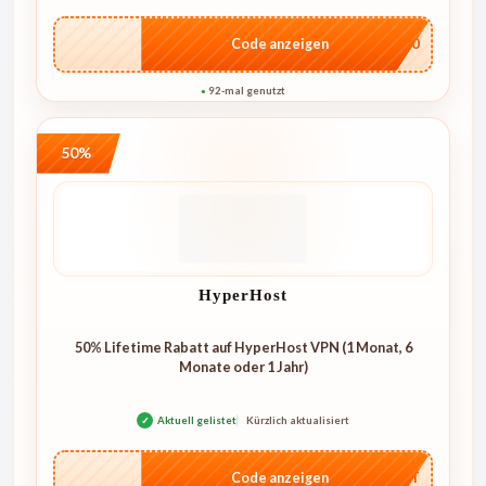
…ME20
Code anzeigen
92-mal genutzt
●
50%
HyperHost
50% Lifetime Rabatt auf HyperHost VPN (1 Monat, 6
Monate oder 1 Jahr)
✓
Aktuell gelistet
Kürzlich aktualisiert
…PLST
Code anzeigen