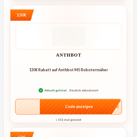
130€
ANTHBOT
130€ Rabatt auf Anthbot M5 Robotermäher
✓
Aktuell gelistet
Kürzlich aktualisiert
…E250
Code anzeigen
152-mal genutzt
●