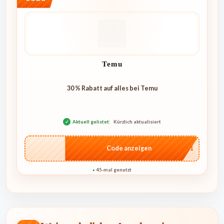
Temu
30 % Rabatt auf alles bei Temu
✓
Aktuell gelistet
Kürzlich aktualisiert
…5101
Code anzeigen
45-mal genutzt
●