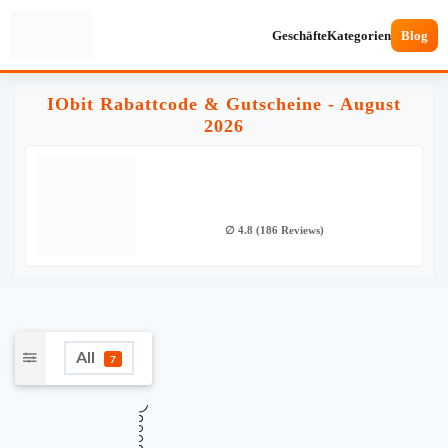
Geschäfte
Kategorien
Blog
IObit Rabattcode & Gutscheine - August
2026
∅ 4.8 (186 Reviews)
All
7
★
Verifiziert
TOP GUTSCHEINCODE
Exklusiver 30% Rabatt auf ALLES bei