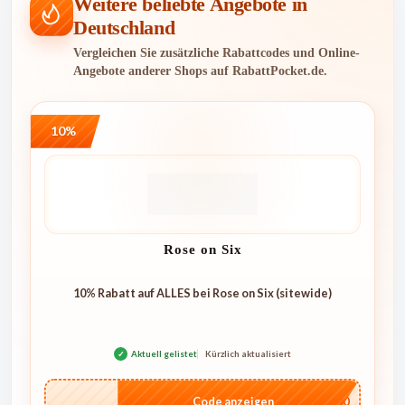
Weitere beliebte Angebote in
Deutschland
Vergleichen Sie zusätzliche Rabattcodes und Online-
Angebote anderer Shops auf RabattPocket.de.
10%
Rose on Six
10% Rabatt auf ALLES bei Rose on Six (sitewide)
✓
Aktuell gelistet
Kürzlich aktualisiert
…4U10
Code anzeigen