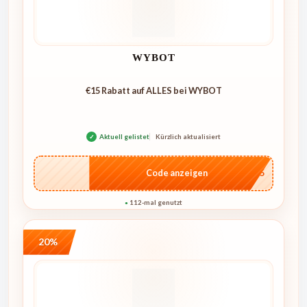
WYBOT
€15 Rabatt auf ALLES bei WYBOT
✓
Aktuell gelistet
Kürzlich aktualisiert
…go15
Code anzeigen
112-mal genutzt
●
20%