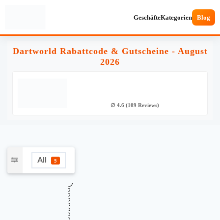
Geschäfte
Kategorien
Blog
Dartworld Rabattcode & Gutscheine - August
2026
∅ 4.6 (109 Reviews)
All
5
★
Verifiziert
TOP GUTSCHEINCODE
Sichern Sie sich jetzt Ihren 5 Euro
5€
Gutschein durch die Anmeldung zum
Dartworld Newsletter
Gültig bis
Zuletzt geprüft
Verwendet
August 15, 2026
vor 15 Std.
8 Mal