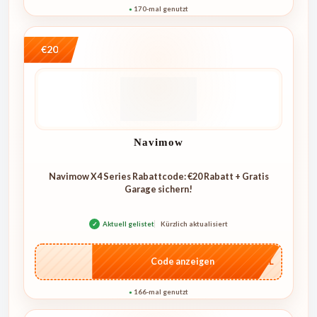
170-mal genutzt
●
€20
Navimow
Navimow X4 Series Rabattcode: €20 Rabatt + Gratis
Garage sichern!
✓
Aktuell gelistet
Kürzlich aktualisiert
…4KL
Code anzeigen
166-mal genutzt
●