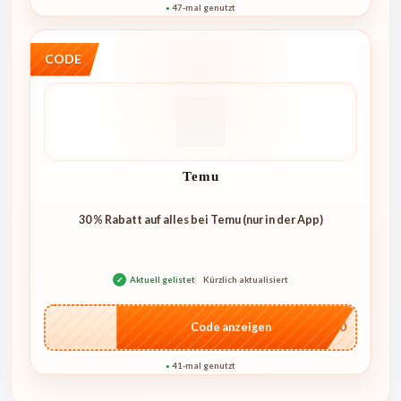
47-mal genutzt
●
CODE
Temu
30 % Rabatt auf alles bei Temu (nur in der App)
✓
Aktuell gelistet
Kürzlich aktualisiert
…8660
Code anzeigen
41-mal genutzt
●