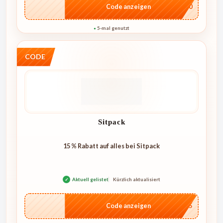
…E20
Code anzeigen
5-mal genutzt
●
CODE
Sitpack
15 % Rabatt auf alles bei Sitpack
✓
Aktuell gelistet
Kürzlich aktualisiert
••15
Code anzeigen