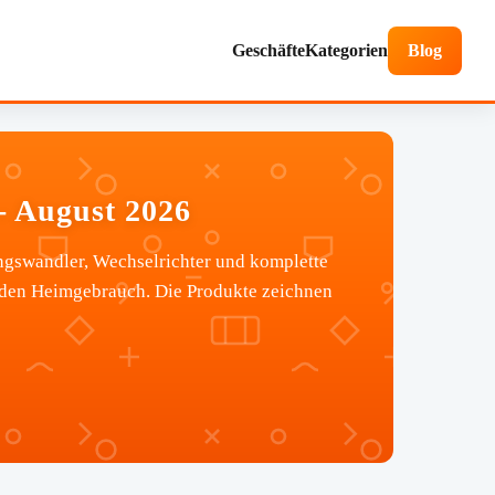
Geschäfte
Kategorien
Blog
 August 2026
gswandler, Wechselrichter und komplette
 den Heimgebrauch. Die Produkte zeichnen