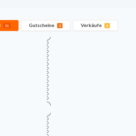
l
Gutscheine
Verkäufe
11
3
8
Verifiziert
TOP GUTSCHEINCODE
10 % Vorteil auf DATOUBOSS
10%
Gültig bis
Zu
August 12, 2026
vo
RABATTCODE
Mehr Informationen
i
Verifiziert
TOP GUTSCHEINCODE
10 % Rabatt auf Ihre DATOU