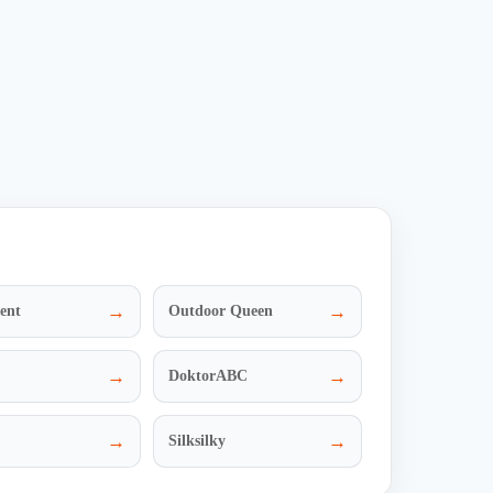
S 12V 100Ah LiFePO4
letzt geprüft
Verwendet
r 14 Std.
12 Mal
ZUM DEAL
→
→
ent
Outdoor Queen
→
→
DoktorABC
→
→
Silksilky