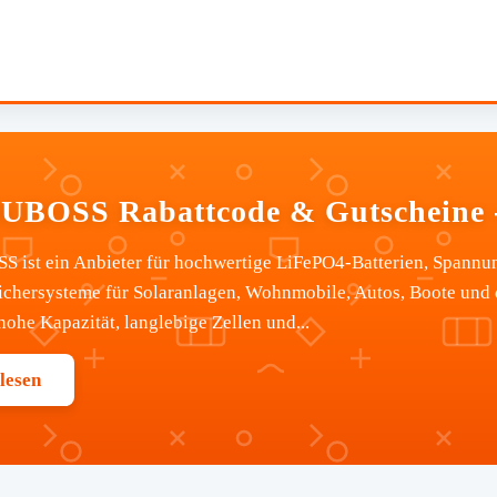
BOSS Rabattcode & Gutscheine -
ist ein Anbieter für hochwertige LiFePO4-Batterien, Spannun
ichersysteme für Solaranlagen, Wohnmobile, Autos, Boote und
hohe Kapazität, langlebige Zellen und...
lesen