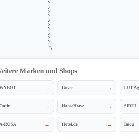
40 % Rabatt auf DATOUBOS
40%
Batterie
Gültig bis
Zu
August 14, 2026
vo
RABATT
Mehr Informationen
i
eitere Marken und Shops
→
→
WYBOT
Govee
LUT Ag
→
→
Outin
HanseHorse
SIRUI
→
→
A-ROSA
Hotel.de
Imou