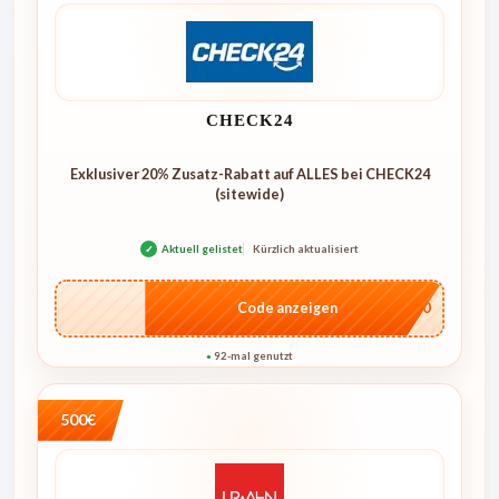
CHECK24
Exklusiver 20% Zusatz-Rabatt auf ALLES bei CHECK24
(sitewide)
✓
Aktuell gelistet
Kürzlich aktualisiert
…ME20
Code anzeigen
92-mal genutzt
●
500€