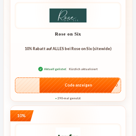
Rose on Six
10% Rabatt auf ALLES bei Rose on Six (sitewide)
✓
Aktuell gelistet
Kürzlich aktualisiert
…4U10
Code anzeigen
290-mal genutzt
●
10%