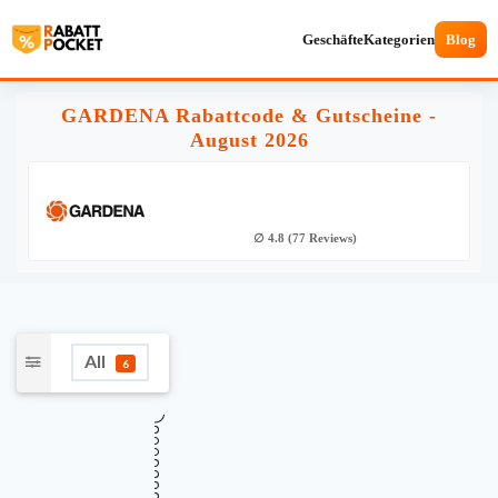
Geschäfte
Kategorien
Blog
GARDENA Rabattcode & Gutscheine -
August 2026
∅ 4.8 (77 Reviews)
All
6
★
Verifiziert
TOP GUTSCHEINCODE
15% Rabatt auf ALLES bei GARDENA
15%
(sitewide Gutschein)
Gültig bis
Zuletzt geprüft
Verwendet
August 12, 2026
vor 14 Std.
36 Mal