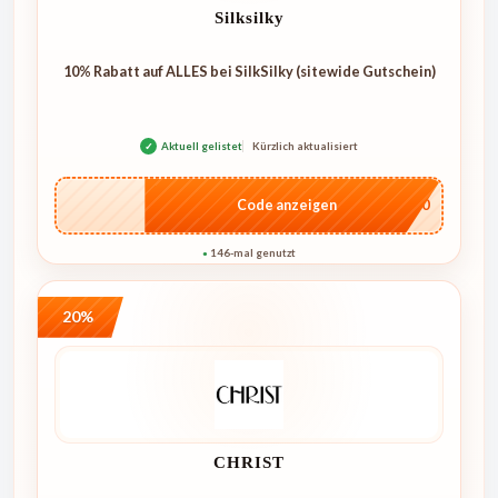
Silksilky
10% Rabatt auf ALLES bei SilkSilky (sitewide Gutschein)
✓
Aktuell gelistet
Kürzlich aktualisiert
…NT10
Code anzeigen
146-mal genutzt
●
20%
CHRIST