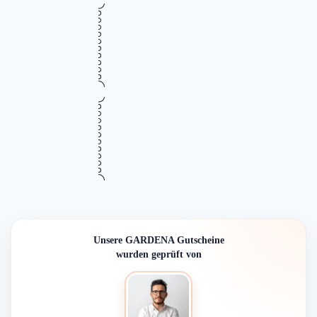
•••
Verifiziert
SILENO Robotermäher bei GARDENA
869,99€
schon ab 869,99 €
Gültig bis
Zuletzt geprüft
Verwendet
August 12, 2026
vor 10 Std.
10 Mal
RABATT
Mehr Informationen
ZUM DEAL
i
•••
Verifiziert
Gratis Versand ab 59€ bei GARDENA –
Gratis
Standardversand kostenlos
Gültig bis
Zuletzt geprüft
Verwendet
August 10, 2026
vor 5 Std.
9 Mal
VERSAND
Mehr Informationen
ZUM DEAL
i
Unsere GARDENA Gutscheine
wurden geprüft von