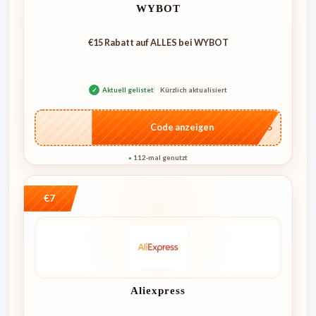
WYBOT
€15 Rabatt auf ALLES bei WYBOT
✓
Aktuell gelistet
Kürzlich aktualisiert
…go15
Code anzeigen
112-mal genutzt
●
€7
Aliexpress