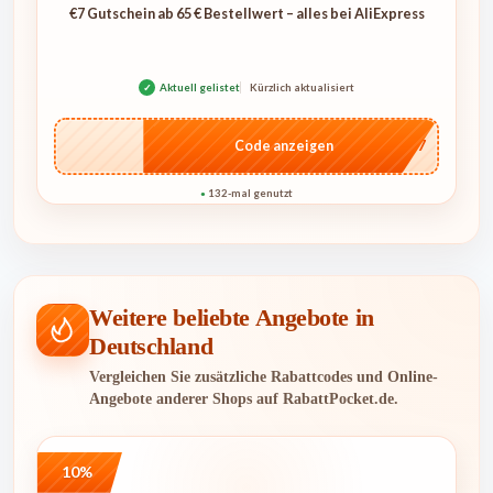
€7 Gutschein ab 65 € Bestellwert – alles bei AliExpress
✓
Aktuell gelistet
Kürzlich aktualisiert
…E07
Code anzeigen
132-mal genutzt
●
Weitere beliebte Angebote in
Deutschland
Vergleichen Sie zusätzliche Rabattcodes und Online-
Angebote anderer Shops auf RabattPocket.de.
10%