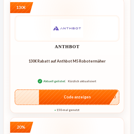
130€
ANTHBOT
130€ Rabatt auf Anthbot M5 Robotermäher
✓
Aktuell gelistet
Kürzlich aktualisiert
…E250
Code anzeigen
150-mal genutzt
●
20%