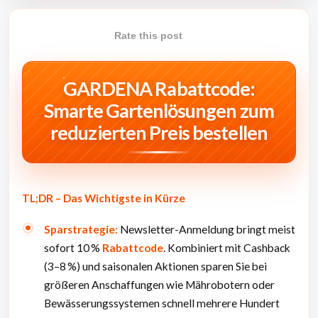
Rate this post
GARDENA Rabattcode:
Smarte Gartenlösungen zum
reduzierten Preis bestellen
TL;DR – Das Wichtigste in Kürze
Sparstrategie:
Newsletter-Anmeldung bringt meist
sofort 10 %
Rabattcode
. Kombiniert mit Cashback
(3–8 %) und saisonalen Aktionen sparen Sie bei
größeren Anschaffungen wie Mährobotern oder
Bewässerungssystemen schnell mehrere Hundert