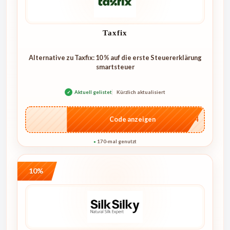
Taxfix
Alternative zu Taxfix: 10 % auf die erste Steuererklärung
smartsteuer
✓
Aktuell gelistet
Kürzlich aktualisiert
…1744
Code anzeigen
170-mal genutzt
●
10%