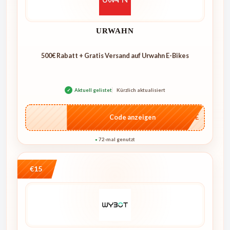
URWAHN
500€ Rabatt + Gratis Versand auf Urwahn E-Bikes
✓
Aktuell gelistet
Kürzlich aktualisiert
…CASE
Code anzeigen
72-mal genutzt
●
€15