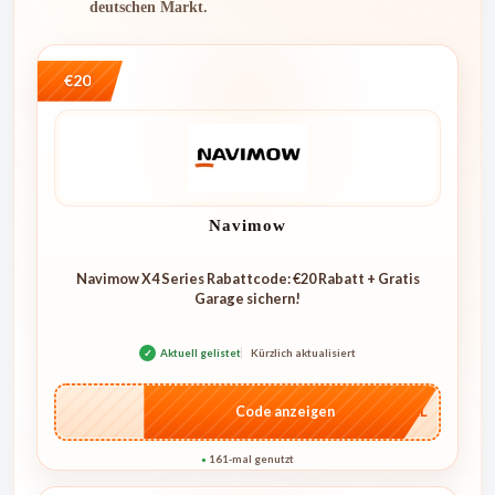
deutschen Markt.
€20
Navimow
Navimow X4 Series Rabattcode: €20 Rabatt + Gratis
Garage sichern!
✓
Aktuell gelistet
Kürzlich aktualisiert
…4KL
Code anzeigen
161-mal genutzt
●