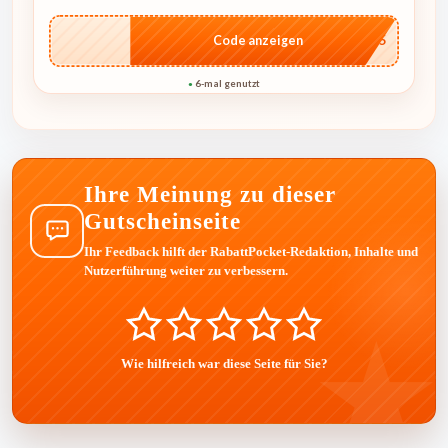
…ER15
Code anzeigen
6-mal genutzt
●
Ihre Meinung zu dieser
Gutscheinseite
Ihr Feedback hilft der RabattPocket-Redaktion, Inhalte und
Nutzerführung weiter zu verbessern.
Wie hilfreich war diese Seite für Sie?