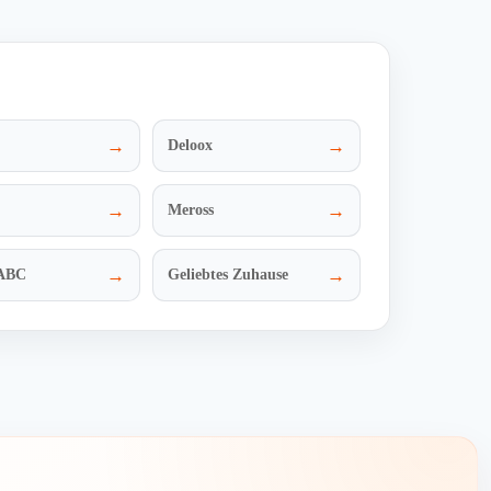
→
→
Deloox
→
→
Meross
→
→
rABC
Geliebtes Zuhause