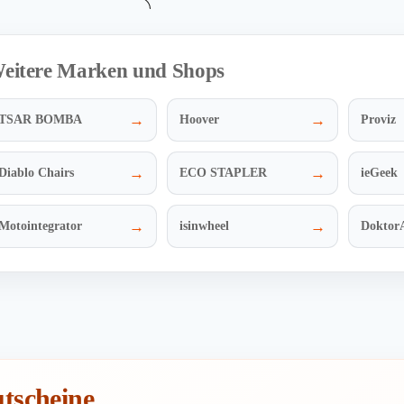
eitere Marken und Shops
→
→
TSAR BOMBA
Hoover
Proviz
→
→
Diablo Chairs
ECO STAPLER
ieGeek
→
→
Motointegrator
isinwheel
Dokto
tscheine