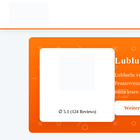
Lublu
Lubluelu ve
Fensterrein
mühelosen R
Weiter
∅ 5.1 (124 Reviews)