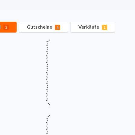
l
Gutscheine
Verkäufe
5
4
1
Verifiziert
20 % Rabatt sitewide bei Lub
SALE
Gültig bis
Zu
August 19, 2026
vo
RABATTCODE
Mehr Informationen
i
Verifiziert
35 % Rabatt auf ausgewählte