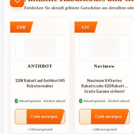
Entdecken Sie aktuell gelistete Gutscheine aus derselben od
130€
€20
ANTHBOT
Navimow
130€ Rabatt auf Anthbot M5
Navimow X4 Series
Robotermäher
Rabattcode: €20 Rabatt +
Gratis Garage sichern!
✓
Aktuell gelistet
Kürzlich aktualisiert
✓
Aktuell gelistet
Kürzlich aktualisie
…E250
…4KL
Code anzeigen
Code anzeigen
156-mal genutzt
168-mal genutzt
●
●