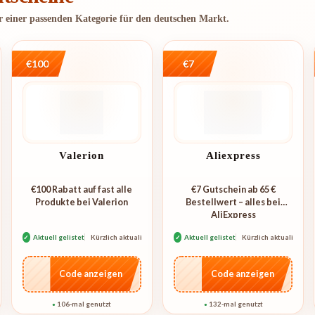
er einer passenden Kategorie für den deutschen Markt.
€100
€7
Valerion
Aliexpress
€100 Rabatt auf fast alle
€7 Gutschein ab 65 €
Produkte bei Valerion
Bestellwert – alles bei
AliExpress
rt
✓
Aktuell gelistet
Kürzlich aktualisiert
✓
Aktuell gelistet
Kürzlich aktualisiert
…L100
…E07
Code anzeigen
Code anzeigen
106-mal genutzt
132-mal genutzt
●
●