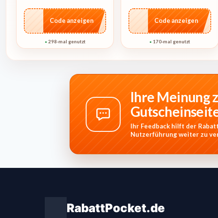
…4U10
…1744
Code anzeigen
Code anzeigen
298-mal genutzt
170-mal genutzt
●
●
Ihre Meinung z
Gutscheinseit
Ihr Feedback hilft der Raba
Nutzerführung weiter zu ve
RabattPocket.de