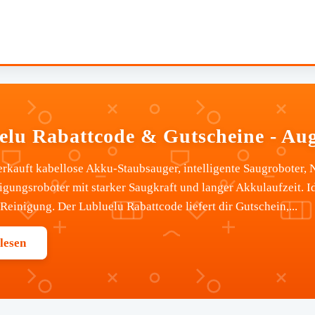
elu Rabattcode & Gutscheine - Au
rkauft kabellose Akku-Staubsauger, intelligente Saugroboter,
igungsroboter mit starker Saugkraft und langer Akkulaufzeit. I
einigung. Der Lubluelu Rabattcode liefert dir Gutschein,...
lesen