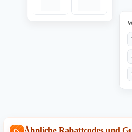
W
Ähnliche Rabattcodes und Gu