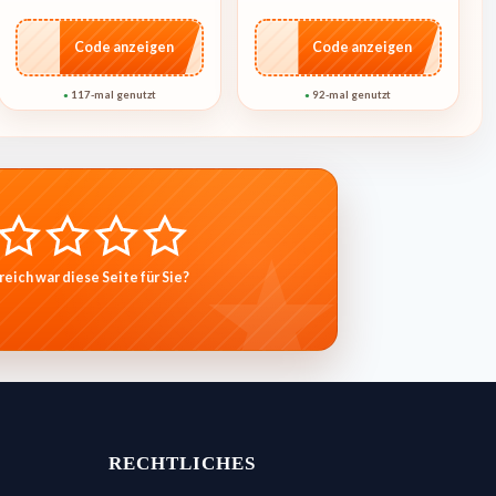
…CRET
…ME20
Code anzeigen
Code anzeigen
117-mal genutzt
92-mal genutzt
●
●
reich war diese Seite für Sie?
RECHTLICHES