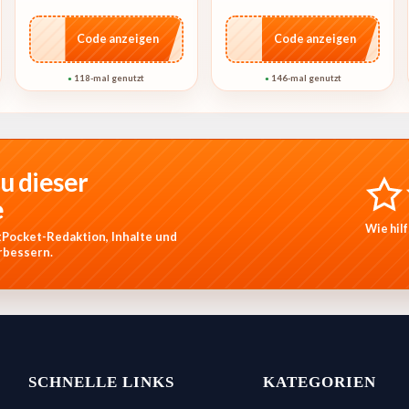
…IT26
…NT10
Code anzeigen
Code anzeigen
118-mal genutzt
146-mal genutzt
●
●
u dieser
e
Wie hilf
ttPocket-Redaktion, Inhalte und
rbessern.
SCHNELLE LINKS
KATEGORIEN