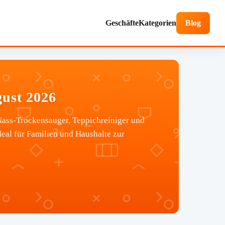
Geschäfte
Kategorien
Blog
gust 2026
 Nass-Trockensauger, Teppichreiniger und
deal für Familien und Haushalte zur