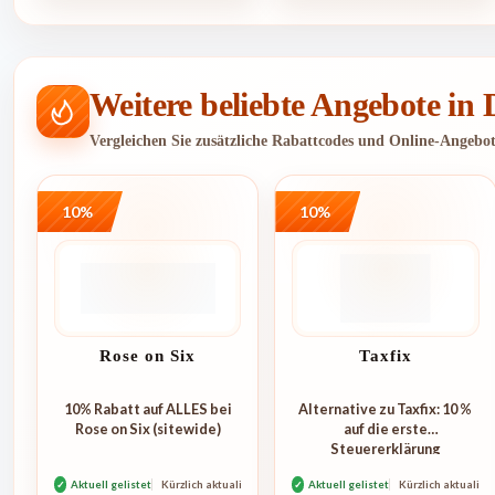
Weitere beliebte Angebote in
Vergleichen Sie zusätzliche Rabattcodes und Online-Angebo
10%
10%
Rose on Six
Taxfix
10% Rabatt auf ALLES bei
Alternative zu Taxfix: 10 %
Rose on Six (sitewide)
auf die erste
Steuererklärung
smartsteuer
✓
Aktuell gelistet
Kürzlich aktualisiert
✓
Aktuell gelistet
Kürzlich aktualisie