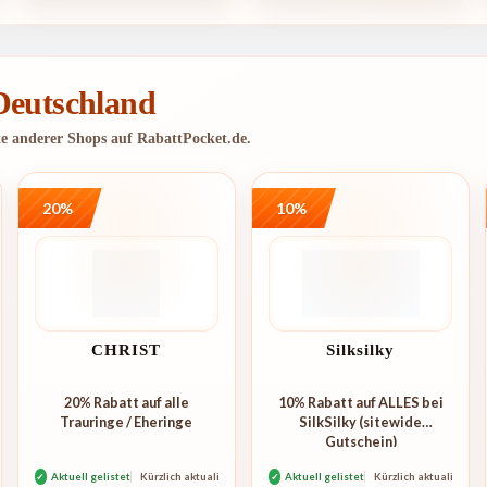
 Deutschland
te anderer Shops auf RabattPocket.de.
20%
10%
CHRIST
Silksilky
20% Rabatt auf alle
10% Rabatt auf ALLES bei
Trauringe / Eheringe
SilkSilky (sitewide
Gutschein)
rt
✓
Aktuell gelistet
Kürzlich aktualisiert
✓
Aktuell gelistet
Kürzlich aktualisiert