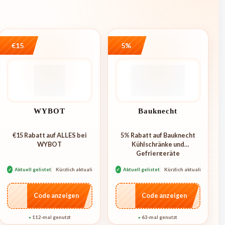
€15
5%
WYBOT
Bauknecht
€15 Rabatt auf ALLES bei
5% Rabatt auf Bauknecht
WYBOT
Kühlschränke und
Gefriergeräte
✓
Aktuell gelistet
Kürzlich aktualisiert
✓
Aktuell gelistet
Kürzlich aktualisiert
…go15
…IAL5
Code anzeigen
Code anzeigen
112-mal genutzt
63-mal genutzt
●
●