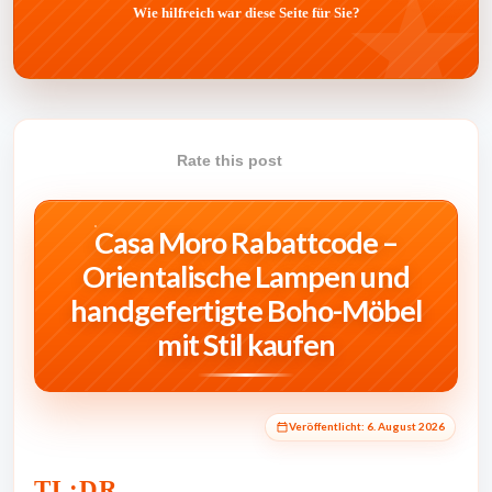
Wie hilfreich war diese Seite für Sie?
Rate this post
Casa Moro Rabattcode –
Orientalische Lampen und
handgefertigte Boho-Möbel
mit Stil kaufen
Veröffentlicht:
6. August 2026
TL;DR