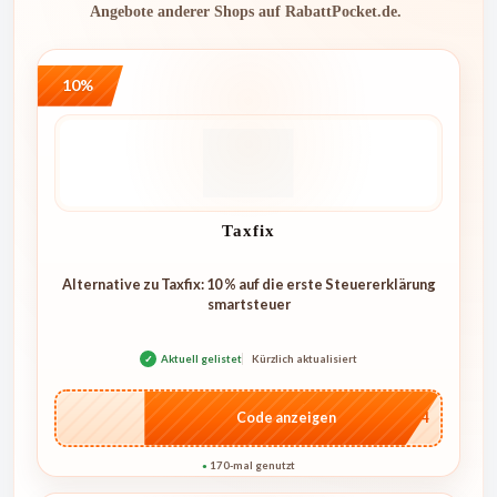
Angebote anderer Shops auf RabattPocket.de.
10%
Taxfix
Alternative zu Taxfix: 10 % auf die erste Steuererklärung
smartsteuer
✓
Aktuell gelistet
Kürzlich aktualisiert
…1744
Code anzeigen
170-mal genutzt
●