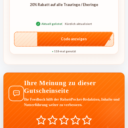
20% Rabatt auf alle Trauringe / Eheringe
✓
Aktuell gelistet
Kürzlich aktualisiert
…IT26
Code anzeigen
118-mal genutzt
●
Ihre Meinung zu dieser
Gutscheinseite
Ihr Feedback hilft der RabattPocket-Redaktion, Inhalte und
Nutzerführung weiter zu verbessern.