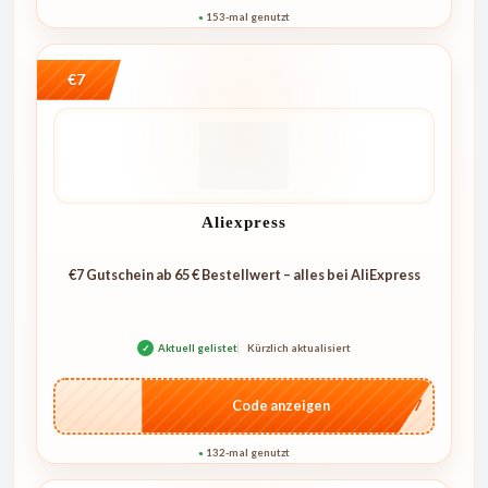
153-mal genutzt
●
€7
Aliexpress
€7 Gutschein ab 65 € Bestellwert – alles bei AliExpress
✓
Aktuell gelistet
Kürzlich aktualisiert
…E07
Code anzeigen
132-mal genutzt
●