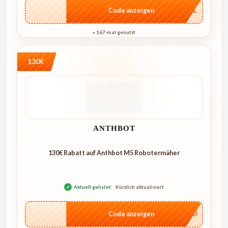
…4KL
Code anzeigen
167-mal genutzt
●
130€
ANTHBOT
130€ Rabatt auf Anthbot M5 Robotermäher
✓
Aktuell gelistet
Kürzlich aktualisiert
…E250
Code anzeigen