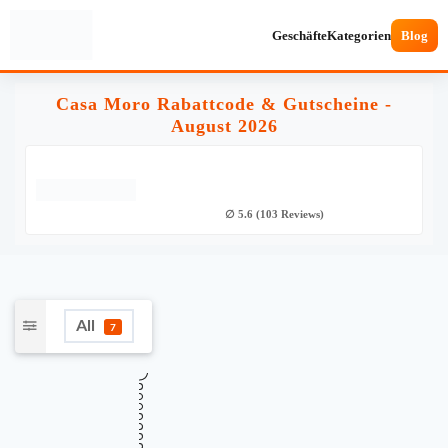
Geschäfte
Kategorien
Blog
Casa Moro Rabattcode & Gutscheine -
August 2026
∅ 5.6 (103 Reviews)
All
7
★
Verifiziert
TOP GUTSCHEINCODE
10% Rabatt auf die gesamte Website bei
10%
Casa Moro
Gültig bis
Zuletzt geprüft
Verwendet
August 12, 2026
vor 5 Std.
26 Mal