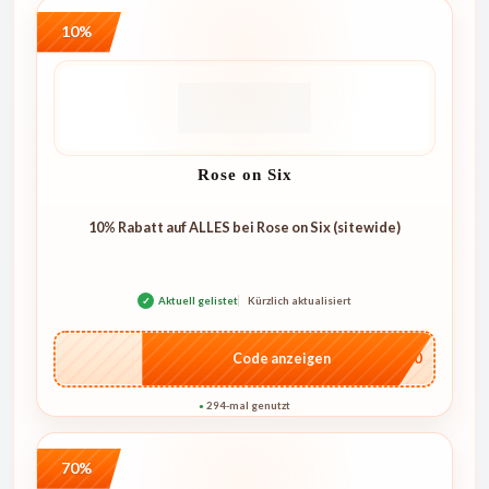
10%
Rose on Six
10% Rabatt auf ALLES bei Rose on Six (sitewide)
✓
Aktuell gelistet
Kürzlich aktualisiert
…4U10
Code anzeigen
294-mal genutzt
●
70%