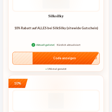
Silksilky
10% Rabatt auf ALLES bei SilkSilky (sitewide Gutschein)
✓
Aktuell gelistet
Kürzlich aktualisiert
…NT10
Code anzeigen
146-mal genutzt
●
10%