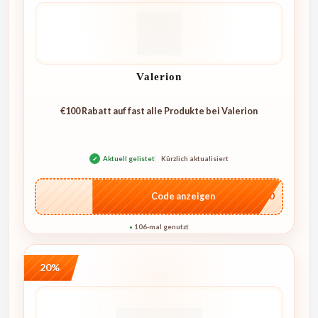
Valerion
€100 Rabatt auf fast alle Produkte bei Valerion
✓
Aktuell gelistet
Kürzlich aktualisiert
…L100
Code anzeigen
106-mal genutzt
●
20%