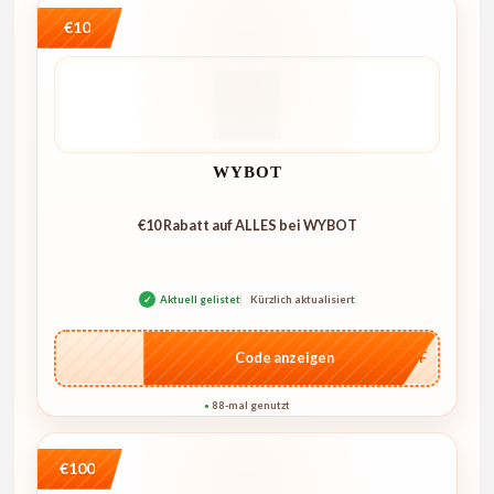
€10
WYBOT
€10 Rabatt auf ALLES bei WYBOT
✓
Aktuell gelistet
Kürzlich aktualisiert
…AFF
Code anzeigen
88-mal genutzt
●
€100