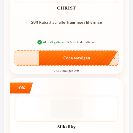
CHRIST
20% Rabatt auf alle Trauringe / Eheringe
✓
Aktuell gelistet
Kürzlich aktualisiert
…IT26
Code anzeigen
118-mal genutzt
●
10%
Silksilky