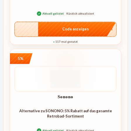
✓
Aktuell gelistet
Kürzlich aktualisiert
…CRET
Code anzeigen
117-mal genutzt
●
5%
Sonono
Alternative zu SONONO: 5% Rabatt auf das gesamte
Retrobad-Sortiment
✓
Aktuell gelistet
Kürzlich aktualisiert