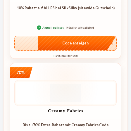
10% Rabatt auf ALLES bei SilkSilky (sitewide Gutschein)
✓
Aktuell gelistet
Kürzlich aktualisiert
…NT10
Code anzeigen
146-mal genutzt
●
70%
Creamy Fabrics
Bis zu 70% Extra-Rabatt mit Creamy Fabrics Code