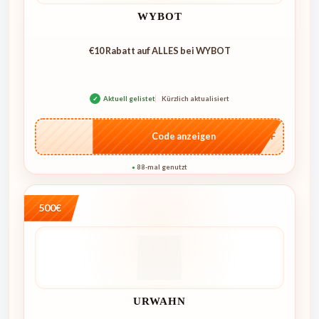
WYBOT
€10 Rabatt auf ALLES bei WYBOT
✓
Aktuell gelistet
Kürzlich aktualisiert
…AFF
Code anzeigen
88-mal genutzt
●
500€
URWAHN