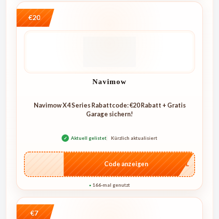
€20
Navimow
Navimow X4 Series Rabattcode: €20 Rabatt + Gratis
Garage sichern!
✓
Aktuell gelistet
Kürzlich aktualisiert
…4KL
Code anzeigen
166-mal genutzt
●
€7