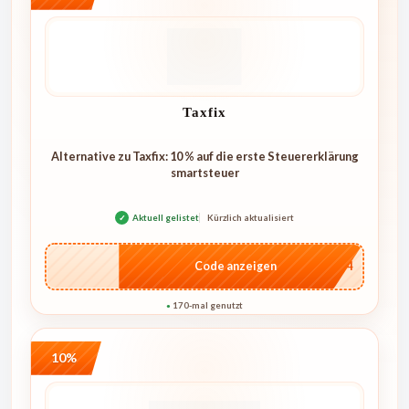
Taxfix
Alternative zu Taxfix: 10 % auf die erste Steuererklärung
smartsteuer
✓
Aktuell gelistet
Kürzlich aktualisiert
…1744
Code anzeigen
170-mal genutzt
●
10%