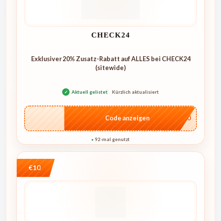
CHECK24
Exklusiver 20% Zusatz-Rabatt auf ALLES bei CHECK24
(sitewide)
✓
Aktuell gelistet
Kürzlich aktualisiert
…ME20
Code anzeigen
92-mal genutzt
●
€10