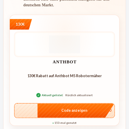
deutschen Markt.
130€
ANTHBOT
130€ Rabatt auf Anthbot M5 Robotermäher
✓
Aktuell gelistet
Kürzlich aktualisiert
…E250
Code anzeigen
153-mal genutzt
●