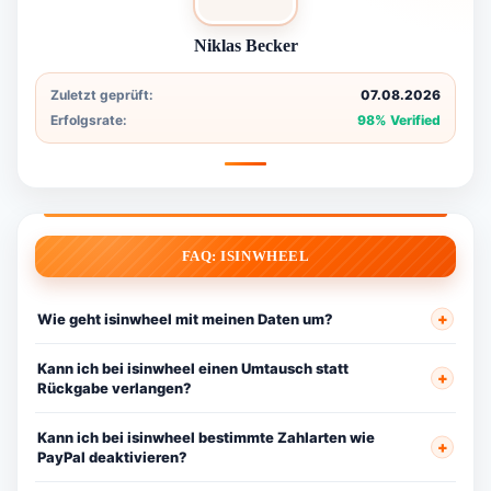
Niklas Becker
Zuletzt geprüft:
07.08.2026
Erfolgsrate:
98% Verified
FAQ: ISINWHEEL
Wie geht isinwheel mit meinen Daten um?
Kann ich bei isinwheel einen Umtausch statt
Rückgabe verlangen?
Kann ich bei isinwheel bestimmte Zahlarten wie
PayPal deaktivieren?