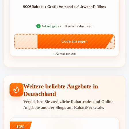
500€ Rabatt + Gratis Versand auf Urwahn E-Bikes
✓
Aktuell gelistet
Kürzlich aktualisiert
…CASE
Code anzeigen
72-mal genutzt
●
Weitere beliebte Angebote in
Deutschland
Vergleichen Sie zusätzliche Rabattcodes und Online-
Angebote anderer Shops auf RabattPocket.de.
10%