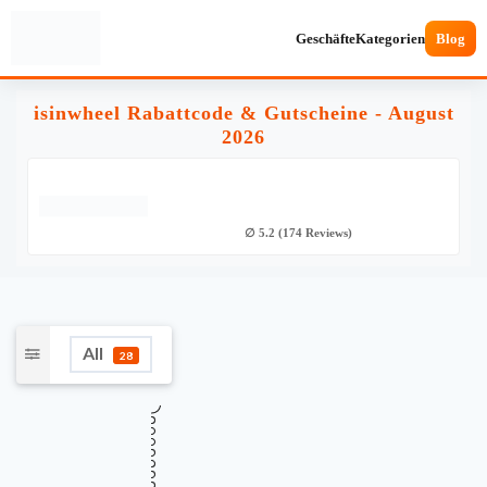
Geschäfte
Kategorien
Blog
isinwheel Rabattcode & Gutscheine - August
2026
∅ 5.2 (174 Reviews)
All
28
★
Verifiziert
TOP GUTSCHEINCODE
€30 Rabatt auf ALLES bei iSinwheel ab
€30
400 € Bestellwert
Gültig bis
Zuletzt geprüft
Verwendet
August 11, 2026
vor 5 Std.
51 Mal