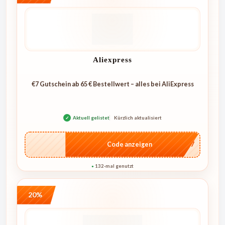
Aliexpress
€7 Gutschein ab 65 € Bestellwert – alles bei AliExpress
✓
Aktuell gelistet
Kürzlich aktualisiert
…E07
Code anzeigen
132-mal genutzt
●
20%