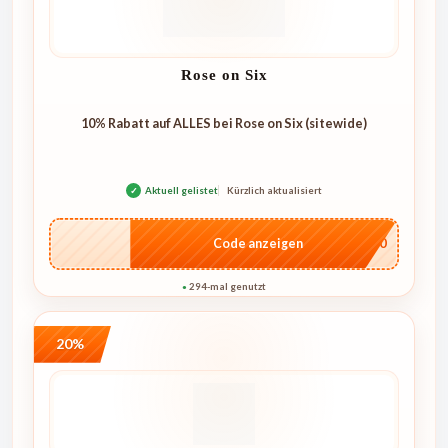
Rose on Six
10% Rabatt auf ALLES bei Rose on Six (sitewide)
✓
Aktuell gelistet
Kürzlich aktualisiert
…4U10
Code anzeigen
294-mal genutzt
●
20%