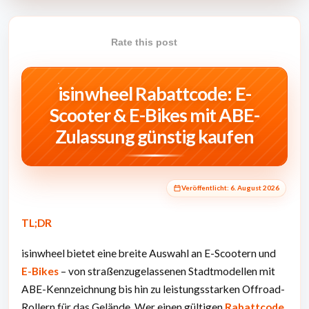
Rate this post
isinwheel Rabattcode: E-
Scooter & E-Bikes mit ABE-
Zulassung günstig kaufen
Veröffentlicht:
6. August 2026
TL;DR
isinwheel bietet eine breite Auswahl an E-Scootern und
E-Bikes
– von straßenzugelassenen Stadtmodellen mit
ABE-Kennzeichnung bis hin zu leistungsstarken Offroad-
Rollern für das Gelände. Wer einen gültigen
Rabattcode