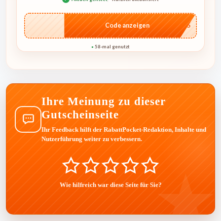
…RO5
Code anzeigen
58-mal genutzt
●
Ihre Meinung zu dieser
Gutscheinseite
Ihr Feedback hilft der RabattPocket-Redaktion, Inhalte und
Nutzerführung weiter zu verbessern.
Wie hilfreich war diese Seite für Sie?