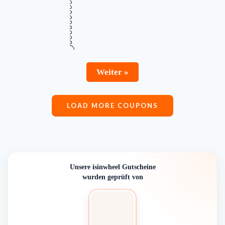
€131,99 Rabatt auf den isinwheel® E9
€131
Upgraded E-Scooter
Gültig bis
Zuletzt geprüft
Verwendet
August 18, 2026
vor 20 Std.
3 Mal
RABATT
Mehr Informationen
ZUM DEAL
i
Weiter »
LOAD MORE COUPONS
Unsere isinwheel Gutscheine
wurden geprüft von