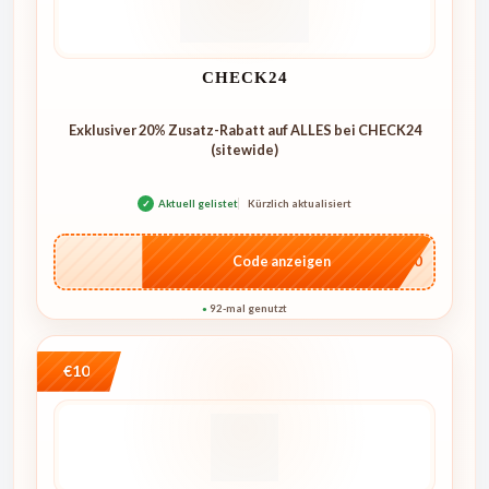
CHECK24
Exklusiver 20% Zusatz-Rabatt auf ALLES bei CHECK24
(sitewide)
✓
Aktuell gelistet
Kürzlich aktualisiert
…ME20
Code anzeigen
92-mal genutzt
●
€10