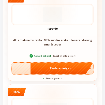
Taxfix
Alternative zu Taxfix: 10 % auf die erste Steuererklärung
smartsteuer
✓
Aktuell gelistet
Kürzlich aktualisiert
…1744
Code anzeigen
170-mal genutzt
●
10%