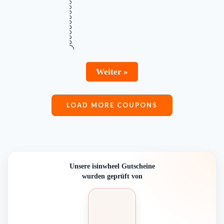
€131,99 Rabatt auf den isinwheel® E9
€131
Upgraded E-Scooter
Gültig bis
Zuletzt geprüft
Verwendet
August 18, 2026
vor 20 Std.
3 Mal
RABATT
Mehr Informationen
ZUM DEAL
i
Weiter »
LOAD MORE COUPONS
Unsere isinwheel Gutscheine
wurden geprüft von