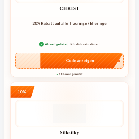
CHRIST
20% Rabatt auf alle Trauringe / Eheringe
✓
Aktuell gelistet
Kürzlich aktualisiert
…IT26
Code anzeigen
118-mal genutzt
●
10%
Silksilky