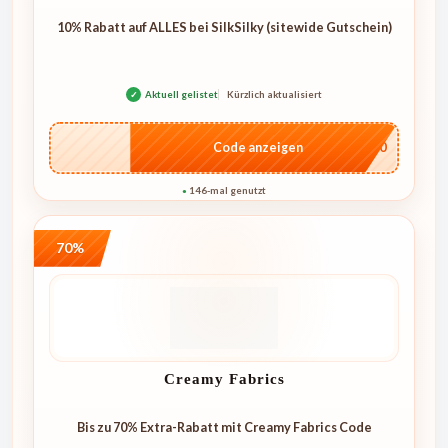
10% Rabatt auf ALLES bei SilkSilky (sitewide Gutschein)
✓
Aktuell gelistet
Kürzlich aktualisiert
…NT10
Code anzeigen
146-mal genutzt
●
70%
Creamy Fabrics
Bis zu 70% Extra-Rabatt mit Creamy Fabrics Code