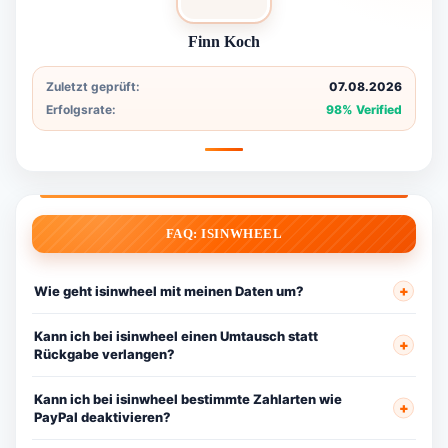
Finn Koch
Zuletzt geprüft:
07.08.2026
Erfolgsrate:
98% Verified
FAQ: ISINWHEEL
Wie geht isinwheel mit meinen Daten um?
Kann ich bei isinwheel einen Umtausch statt
Rückgabe verlangen?
Kann ich bei isinwheel bestimmte Zahlarten wie
PayPal deaktivieren?