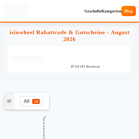
Geschäfte
Kategorien
Blog
isinwheel Rabattcode & Gutscheine - August
2026
∅ 4.6 (91 Reviews)
All
28
★
Verifiziert
TOP GUTSCHEINCODE
€30 Rabatt auf ALLES bei iSinwheel ab
€30
400 € Bestellwert
Gültig bis
Zuletzt geprüft
Verwendet
August 11, 2026
vor 5 Std.
51 Mal