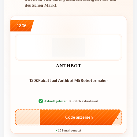
deutschen Markt.
130€
ANTHBOT
130€ Rabatt auf Anthbot M5 Robotermäher
✓
Aktuell gelistet
Kürzlich aktualisiert
…E250
Code anzeigen
153-mal genutzt
●