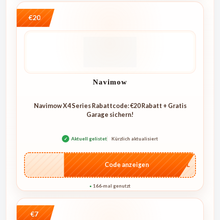
€20
Navimow
Navimow X4 Series Rabattcode: €20 Rabatt + Gratis
Garage sichern!
✓
Aktuell gelistet
Kürzlich aktualisiert
…4KL
Code anzeigen
166-mal genutzt
●
€7