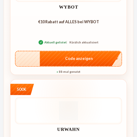
WYBOT
€10 Rabatt auf ALLES bei WYBOT
✓
Aktuell gelistet
Kürzlich aktualisiert
…AFF
Code anzeigen
88-mal genutzt
●
500€
URWAHN