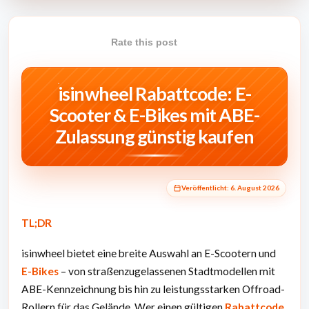
Rate this post
isinwheel Rabattcode: E-
Scooter & E-Bikes mit ABE-
Zulassung günstig kaufen
Veröffentlicht:
6. August 2026
TL;DR
isinwheel bietet eine breite Auswahl an E-Scootern und
E-Bikes
– von straßenzugelassenen Stadtmodellen mit
ABE-Kennzeichnung bis hin zu leistungsstarken Offroad-
Rollern für das Gelände. Wer einen gültigen
Rabattcode