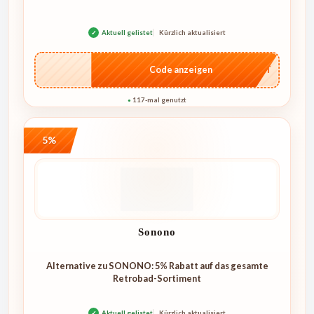
✓
Aktuell gelistet
Kürzlich aktualisiert
…CRET
Code anzeigen
117-mal genutzt
●
5%
Sonono
Alternative zu SONONO: 5% Rabatt auf das gesamte
Retrobad-Sortiment
✓
Aktuell gelistet
Kürzlich aktualisiert