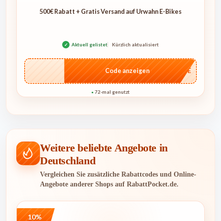
500€ Rabatt + Gratis Versand auf Urwahn E-Bikes
✓
Aktuell gelistet
Kürzlich aktualisiert
…CASE
Code anzeigen
72-mal genutzt
●
Weitere beliebte Angebote in
Deutschland
Vergleichen Sie zusätzliche Rabattcodes und Online-
Angebote anderer Shops auf RabattPocket.de.
10%