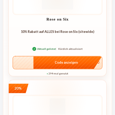
Rose on Six
10% Rabatt auf ALLES bei Rose on Six (sitewide)
✓
Aktuell gelistet
Kürzlich aktualisiert
…4U10
Code anzeigen
294-mal genutzt
●
20%