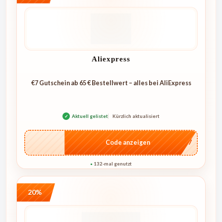
Aliexpress
€7 Gutschein ab 65 € Bestellwert – alles bei AliExpress
✓
Aktuell gelistet
Kürzlich aktualisiert
…E07
Code anzeigen
132-mal genutzt
●
20%