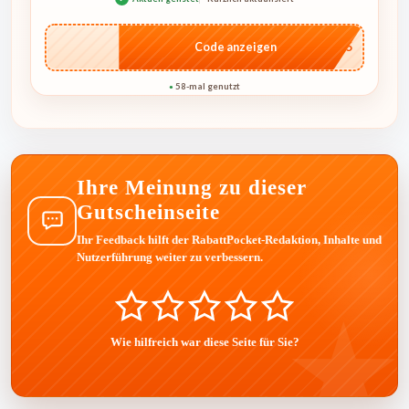
…RO5
Code anzeigen
58-mal genutzt
●
Ihre Meinung zu dieser
Gutscheinseite
Ihr Feedback hilft der RabattPocket-Redaktion, Inhalte und
Nutzerführung weiter zu verbessern.
Wie hilfreich war diese Seite für Sie?