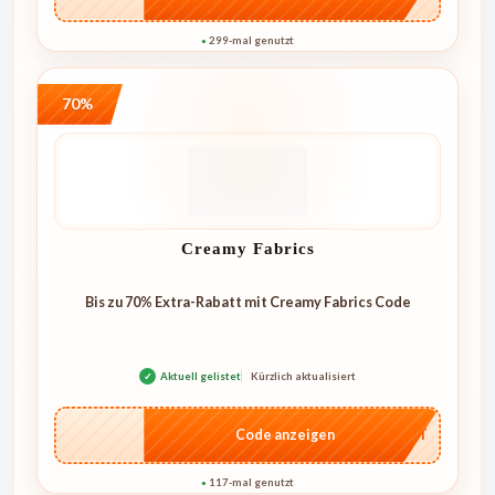
299-mal genutzt
●
70%
Creamy Fabrics
Bis zu 70% Extra-Rabatt mit Creamy Fabrics Code
✓
Aktuell gelistet
Kürzlich aktualisiert
…CRET
Code anzeigen
117-mal genutzt
●