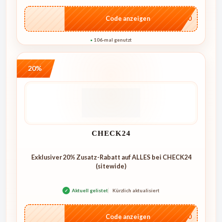
…L100
Code anzeigen
106-mal genutzt
●
20%
CHECK24
Exklusiver 20% Zusatz-Rabatt auf ALLES bei CHECK24
(sitewide)
✓
Aktuell gelistet
Kürzlich aktualisiert
…ME20
Code anzeigen