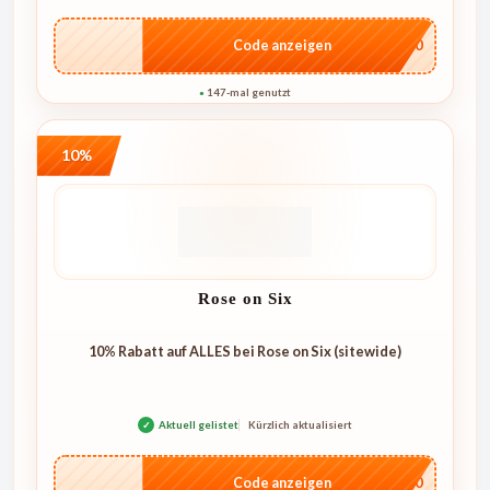
…NT10
Code anzeigen
147-mal genutzt
●
10%
Rose on Six
10% Rabatt auf ALLES bei Rose on Six (sitewide)
✓
Aktuell gelistet
Kürzlich aktualisiert
…4U10
Code anzeigen