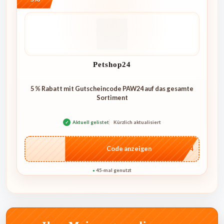
Petshop24
5 % Rabatt mit Gutscheincode PAW24 auf das gesamte
Sortiment
✓
Aktuell gelistet
Kürzlich aktualisiert
…W24
Code anzeigen
45-mal genutzt
●