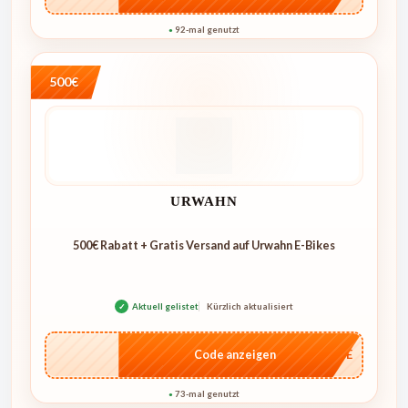
92-mal genutzt
●
500€
URWAHN
500€ Rabatt + Gratis Versand auf Urwahn E-Bikes
✓
Aktuell gelistet
Kürzlich aktualisiert
…CASE
Code anzeigen
73-mal genutzt
●