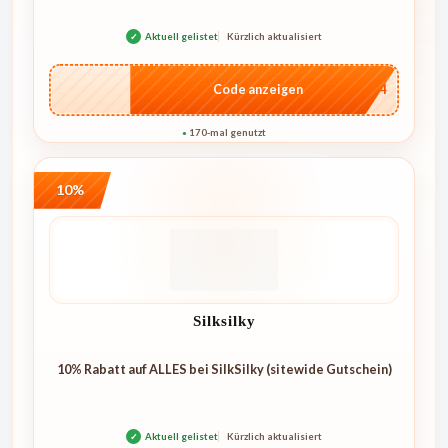
✓
Aktuell gelistet
Kürzlich aktualisiert
…1744
Code anzeigen
170-mal genutzt
●
10%
Silksilky
10% Rabatt auf ALLES bei SilkSilky (sitewide Gutschein)
✓
Aktuell gelistet
Kürzlich aktualisiert