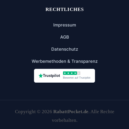
RECHTLICHES
Impressum
AGB
Datenschutz
Werbemethoden & Transparenz
★
★
★
★
★
Trustpilot
Bewertet auf Trustpilot
Copyright © 2026
RabattPocket.de
. Alle Rechte
vorbehalten.