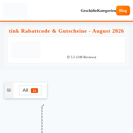
Geschäfte
Kategorien
Blog
tink Rabattcode & Gutscheine - August 2026
∅ 5.5 (140 Reviews)
All
12
★
Verifiziert
TOP GUTSCHEINCODE
€15 Rabatt auf alle tado Produkte bei
€15
Tink
Gültig bis
Zuletzt geprüft
Verwendet
August 15, 2026
vor 18 Std.
26 Mal
RABATTCODE
Mehr Informationen
TADO15
CODE ANZEIGEN
i