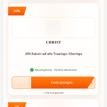
20%
CHRIST
20% Rabatt auf alle Trauringe / Eheringe
✓
Aktuell gelistet
Kürzlich aktualisiert
…IT26
Code anzeigen
118-mal genutzt
●
5%