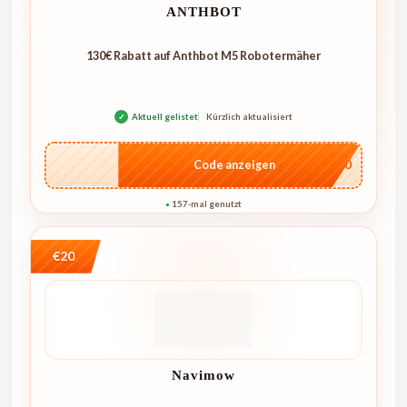
ANTHBOT
130€ Rabatt auf Anthbot M5 Robotermäher
✓
Aktuell gelistet
Kürzlich aktualisiert
…E250
Code anzeigen
157-mal genutzt
●
€20
Navimow