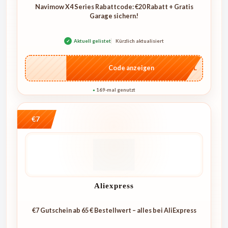
Navimow X4 Series Rabattcode: €20 Rabatt + Gratis
Garage sichern!
✓
Aktuell gelistet
Kürzlich aktualisiert
…4KL
Code anzeigen
169-mal genutzt
●
€7
Aliexpress
€7 Gutschein ab 65 € Bestellwert – alles bei AliExpress