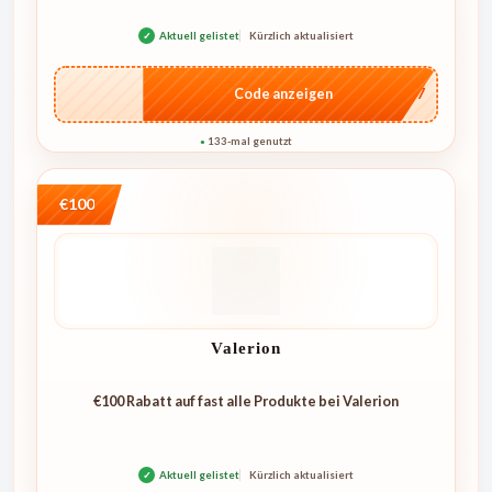
✓
Aktuell gelistet
Kürzlich aktualisiert
…E07
Code anzeigen
133-mal genutzt
●
€100
Valerion
€100 Rabatt auf fast alle Produkte bei Valerion
✓
Aktuell gelistet
Kürzlich aktualisiert