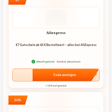
Aliexpress
€7 Gutschein ab 65 € Bestellwert – alles bei AliExpress
✓
Aktuell gelistet
Kürzlich aktualisiert
…E07
Code anzeigen
134-mal genutzt
●
20%