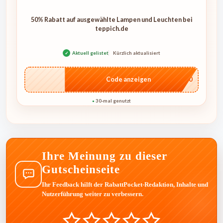
50% Rabatt auf ausgewählte Lampen und Leuchten bei
teppich.de
✓
Aktuell gelistet
Kürzlich aktualisiert
…O50
Code anzeigen
30-mal genutzt
●
Ihre Meinung zu dieser
Gutscheinseite
Ihr Feedback hilft der RabattPocket-Redaktion, Inhalte und
Nutzerführung weiter zu verbessern.