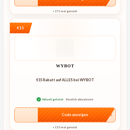
171-mal genutzt
●
€15
WYBOT
€15 Rabatt auf ALLES bei WYBOT
✓
Aktuell gelistet
Kürzlich aktualisiert
…go15
Code anzeigen
113-mal genutzt
●