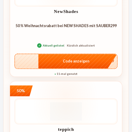
NewShades
50 % Weihnachtsrabatt bei NEW SHADES mit SAUBER299
✓
Aktuell gelistet
Kürzlich aktualisiert
…R299
Code anzeigen
11-mal genutzt
●
50%
teppich