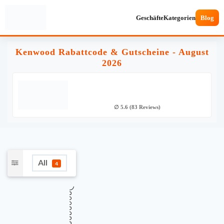
Geschäfte
Kategorien
Blog
Kenwood Rabattcode & Gutscheine - August
2026
∅ 5.6 (83 Reviews)
All
4
•••
Verifiziert
Bis zu 50% Rabatt im Sale
SALE
Gültig bis
Zuletzt geprüft
Verwendet
August 20, 2026
vor 16 Std.
59 Mal