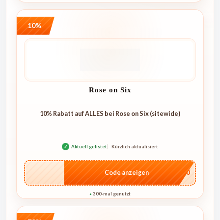
10%
Rose on Six
10% Rabatt auf ALLES bei Rose on Six (sitewide)
✓
Aktuell gelistet
Kürzlich aktualisiert
…4U10
Code anzeigen
300-mal genutzt
●