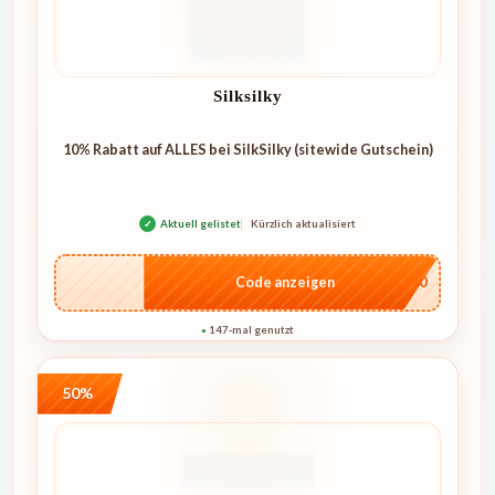
Silksilky
10% Rabatt auf ALLES bei SilkSilky (sitewide Gutschein)
✓
Aktuell gelistet
Kürzlich aktualisiert
…NT10
Code anzeigen
147-mal genutzt
●
50%