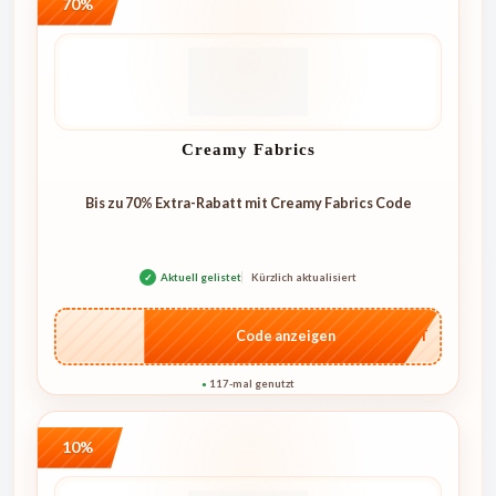
70%
Creamy Fabrics
Bis zu 70% Extra-Rabatt mit Creamy Fabrics Code
✓
Aktuell gelistet
Kürzlich aktualisiert
…CRET
Code anzeigen
117-mal genutzt
●
10%