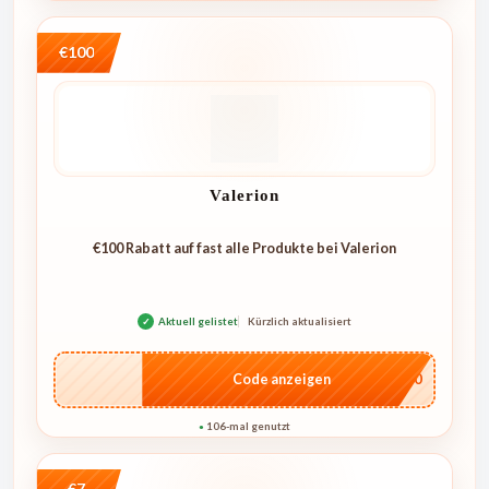
€100
Valerion
€100 Rabatt auf fast alle Produkte bei Valerion
✓
Aktuell gelistet
Kürzlich aktualisiert
…L100
Code anzeigen
106-mal genutzt
●
€7