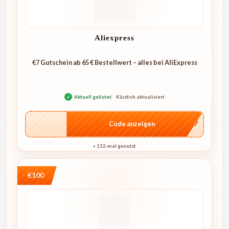
Aliexpress
€7 Gutschein ab 65 € Bestellwert – alles bei AliExpress
✓
Aktuell gelistet
Kürzlich aktualisiert
…E07
Code anzeigen
132-mal genutzt
●
€100