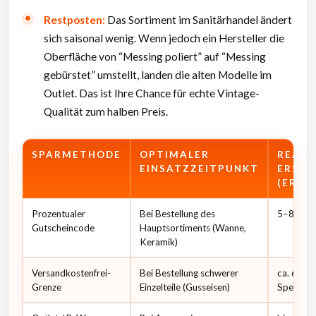
Restposten:
Das Sortiment im Sanitärhandel ändert
sich saisonal wenig. Wenn jedoch ein Hersteller die
Oberfläche von “Messing poliert” auf “Messing
gebürstet” umstellt, landen die alten Modelle im
Outlet. Das ist Ihre Chance für echte Vintage-
Qualität zum halben Preis.
SPARMETHODE
OPTIMALER
REALI
EINSATZZEITPUNKT
ERSPA
(ERFA
Prozentualer
Bei Bestellung des
5–8 % a
Gutscheincode
Hauptsortiments (Wanne,
Keramik)
Versandkostenfrei-
Bei Bestellung schwerer
ca. 60–9
Grenze
Einzelteile (Gusseisen)
Speditio