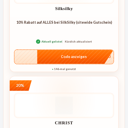
Silksilky
10% Rabatt auf ALLES bei SilkSilky (sitewide Gutschein)
✓
Aktuell gelistet
Kürzlich aktualisiert
…NT10
Code anzeigen
146-mal genutzt
●
20%
CHRIST