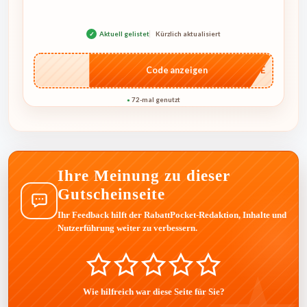
✓
Aktuell gelistet
Kürzlich aktualisiert
…CASE
Code anzeigen
72-mal genutzt
●
Ihre Meinung zu dieser
Gutscheinseite
Ihr Feedback hilft der RabattPocket-Redaktion, Inhalte und
Nutzerführung weiter zu verbessern.
Wie hilfreich war diese Seite für Sie?