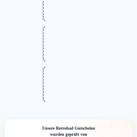
20%
Küchenarmaturen bei Retrobad
Gültig bis
Zuletzt geprüft
Verwendet
August 18, 2026
vor 16 Std.
3 Mal
RABATT
Mehr Informationen
ZUM DEAL
i
•••
Verifiziert
Newsletter bei Retrobad abonnieren –
10%
Exklusiver Rabatt bis zu 10%
Gültig bis
Zuletzt geprüft
Verwendet
August 14, 2026
vor 11 Std.
6 Mal
NEWSLETTER
Mehr Informationen
ZUM DEAL
i
•••
Verifiziert
Gratis Versand bei Retrobad – Kein
Gratis
Mindestbestellwert
Gültig bis
Zuletzt geprüft
Verwendet
August 13, 2026
vor 6 Std.
17 Mal
VERSAND
Mehr Informationen
ZUM DEAL
i
Unsere Retrobad Gutscheine
wurden geprüft von