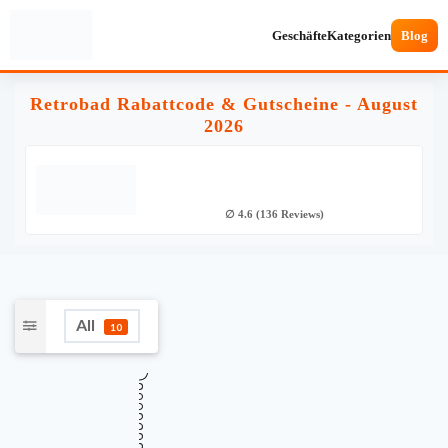
Geschäfte
Kategorien
Blog
Retrobad Rabattcode & Gutscheine - August
2026
∅ 4.6 (136 Reviews)
All
10
★
Verifiziert
TOP GUTSCHEINCODE
5% Rabatt auf das gesamte Sortiment
5%
bei Retrobad
Gültig bis
Zuletzt geprüft
Verwendet
August 14, 2026
vor 19 Std.
29 Mal