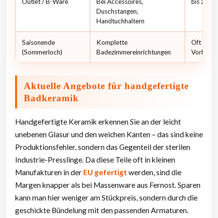
Outlet / B-Ware
Bei Accessoires,
bis zu 4
Duschstangen,
Handtuchhaltern
Saisonende
Komplette
Oft “3 % 
(Sommerloch)
Badezimmereinrichtungen
Vorkasse
Aktuelle Angebote für handgefertigte
Badkeramik
Handgefertigte Keramik erkennen Sie an der leicht
unebenen Glasur und den weichen Kanten – das sind keine
Produktionsfehler, sondern das Gegenteil der sterilen
Industrie-Presslinge. Da diese Teile oft in kleinen
Manufakturen in der
EU gefertigt
werden, sind die
Margen knapper als bei Massenware aus Fernost. Sparen
kann man hier weniger am Stückpreis, sondern durch die
geschickte Bündelung mit den passenden Armaturen.