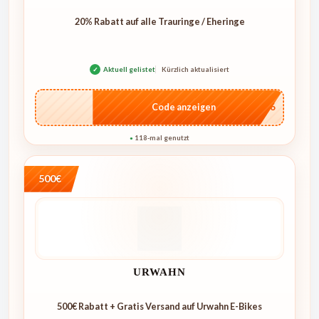
20% Rabatt auf alle Trauringe / Eheringe
✓
Aktuell gelistet
Kürzlich aktualisiert
…IT26
Code anzeigen
118-mal genutzt
●
500€
URWAHN
500€ Rabatt + Gratis Versand auf Urwahn E-Bikes