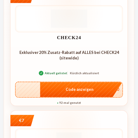
CHECK24
Exklusiver 20% Zusatz-Rabatt auf ALLES bei CHECK24
(sitewide)
✓
Aktuell gelistet
Kürzlich aktualisiert
…ME20
Code anzeigen
92-mal genutzt
●
€7