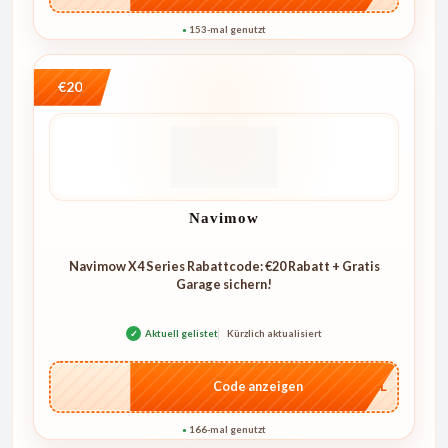
153-mal genutzt
●
€20
Navimow
Navimow X4 Series Rabattcode: €20 Rabatt + Gratis
Garage sichern!
✓
Aktuell gelistet
Kürzlich aktualisiert
…4KL
Code anzeigen
166-mal genutzt
●