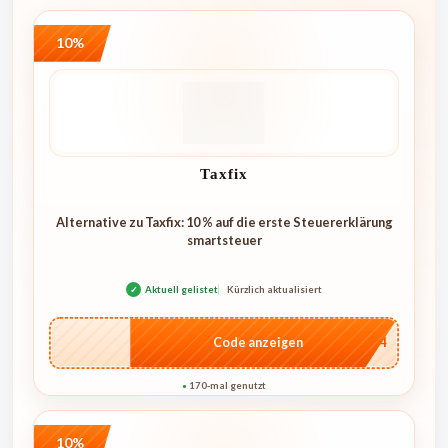
10%
Taxfix
Alternative zu Taxfix: 10 % auf die erste Steuererklärung
smartsteuer
✓
Aktuell gelistet
Kürzlich aktualisiert
…1744
Code anzeigen
170-mal genutzt
●
10%