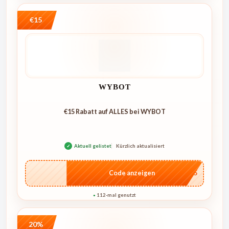
€15
WYBOT
€15 Rabatt auf ALLES bei WYBOT
✓
Aktuell gelistet
Kürzlich aktualisiert
…go15
Code anzeigen
112-mal genutzt
●
20%