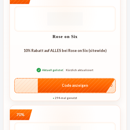
Rose on Six
10% Rabatt auf ALLES bei Rose on Six (sitewide)
✓
Aktuell gelistet
Kürzlich aktualisiert
…4U10
Code anzeigen
294-mal genutzt
●
70%