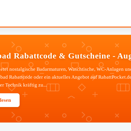
bad Rabattcode & Gutscheine - Au
ietet nostalgische Badarmaturen, Waschtische, WC-Anlagen un
obad Rabattcode oder ein aktuelles Angebot auf RabattPocket.d
r Technik kräftig zu...
lesen