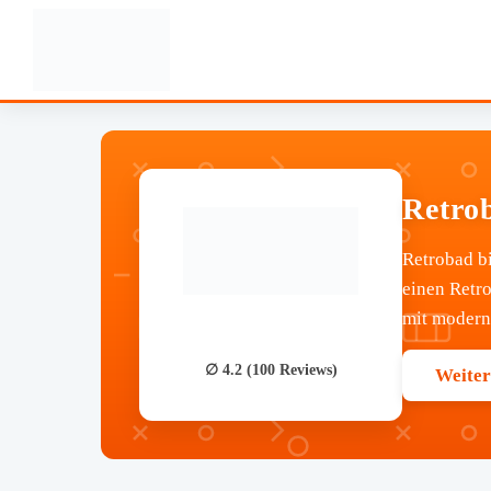
Retro
Retrobad b
einen Retr
mit moderne
∅ 4.2 (100 Reviews)
Weiter