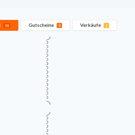
l
Gutscheine
Verkäufe
10
5
5
Verifiziert
TOP GUTSCHEINCODE
5% Rabatt auf das gesamte S
5%
Gültig bis
Zu
August 14, 2026
vo
RABATTCODE
Mehr Informationen
i
Verifiziert
TOP GUTSCHEINCODE
3% Rabatt auf alle eleganten