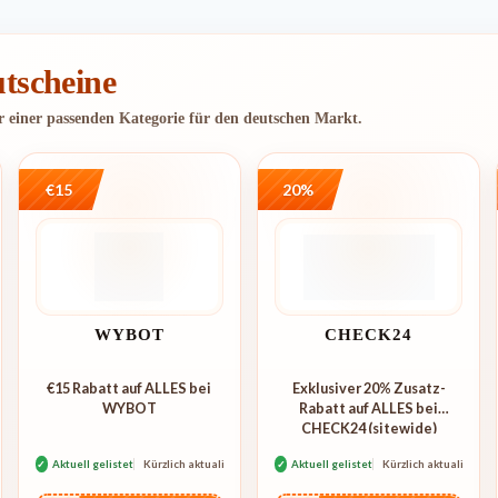
tscheine
er einer passenden Kategorie für den deutschen Markt.
€15
20%
WYBOT
CHECK24
€15 Rabatt auf ALLES bei
Exklusiver 20% Zusatz-
WYBOT
Rabatt auf ALLES bei
CHECK24 (sitewide)
rt
✓
Aktuell gelistet
Kürzlich aktualisiert
✓
Aktuell gelistet
Kürzlich aktualisiert