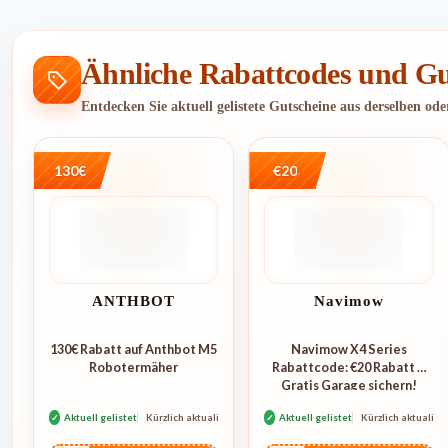
Ähnliche Rabattcodes und Gu
Entdecken Sie aktuell gelistete Gutscheine aus derselben od
130€
€20
ANTHBOT
Navimow
130€ Rabatt auf Anthbot M5
Navimow X4 Series
Robotermäher
Rabattcode: €20 Rabatt +
Gratis Garage sichern!
✓
Aktuell gelistet
Kürzlich aktualisiert
✓
Aktuell gelistet
Kürzlich aktualisie