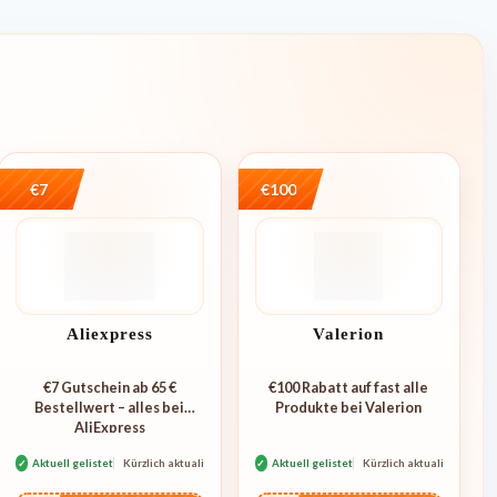
€7
€100
Aliexpress
Valerion
€7 Gutschein ab 65 €
€100 Rabatt auf fast alle
Bestellwert – alles bei
Produkte bei Valerion
AliExpress
✓
Aktuell gelistet
Kürzlich aktualisiert
✓
Aktuell gelistet
Kürzlich aktualisiert